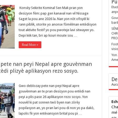
Pu
Etaz
Konsèy Sekirite Kominal Sen Mak pran yon
anp
desizyon fèm: pap gen kanaval nan vil Nissage
Gouv
Saget la pou ane 2026 la. Nan yon nòt ofisyèl ki
bari
rann piblik, otorite yo anonse fòmèlman entèdisyon
SÉN
tout aktivite festif yo pou pwoteje lavi sitwayen yo. ​
CHR
Depi kèk tan, bri ap kouri moute sou …
PRO
Foot
Read More »
visi
Yon 
Ame
 pete nan peyi Nepal apre gouvènman
èdi plizyè aplikasyon rezo sosyo.
De
Aucu
Gwo deblozay pete nan peyi Nepal apre
gouvènman an te pran desizyon pou entèdi nan
peyi a plis pase 26 aplikasyon rezo sosyo. Yon
Ech
nouvèl ki pat sonnen twò byen nan zòrèy
Cha
popilasyon an, yo pran lari pou di non yo pa dakò,
mé 
lapolis fè yon entèvansyon brital pou pi …