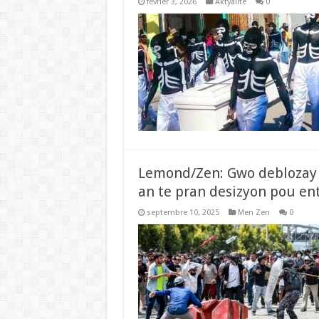
février 3, 2026
Aktyalite
0
Lemond/Zen: Gwo deblozay
an te pran desizyon pou ent
septembre 10, 2025
Men Zen
0