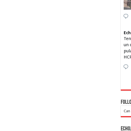
Ech
Ten
un 
pul
HCP
Foll
Can 
Echo