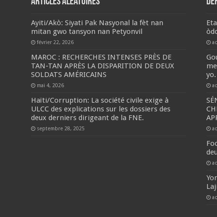
Articles aléatoires
De
Ayiti/Akò: Siyati Pak Nasyonal la fèt nan
Eta
mitan gwo tansyon nan Petyonvil
òd
février 22, 2026
a
MAROC : RECHERCHES INTENSES PRÈS DE
Gou
TAN-TAN APRÈS LA DISPARITION DE DEUX
met
SOLDATS AMÉRICAINS
yo.
mai 4, 2026
a
Haïti/Corruption: La société civile exige à
SÉ
ULCC des explications sur les dossiers des
CH
deux derniers dirigeant de la FNE.
AP
septembre 28, 2025
a
Foo
deu
a
Yo
Laj
a