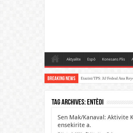
Aktyalite
Espò
Konesans Plis
A
Breaking News
Etazini/TPS: JiJ Fedeal Ana Rey
Tag Archives:
entèdi
Sen Mak/Kanaval: Aktivite K
ensekirite a.