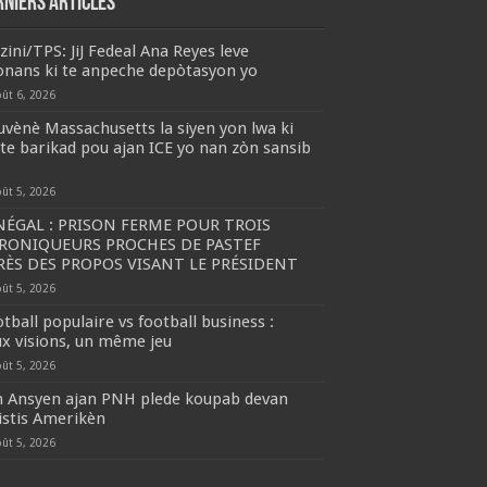
rniers articles
zini/TPS: JiJ Fedeal Ana Reyes leve
onans ki te anpeche depòtasyon yo
oût 6, 2026
vènè Massachusetts la siyen yon lwa ki
e barikad pou ajan ICE yo nan zòn sansib
oût 5, 2026
NÉGAL : PRISON FERME POUR TROIS
RONIQUEURS PROCHES DE PASTEF
RÈS DES PROPOS VISANT LE PRÉSIDENT
oût 5, 2026
tball populaire vs football business :
x visions, un même jeu
oût 5, 2026
n Ansyen ajan PNH plede koupab devan
istis Amerikèn
oût 5, 2026