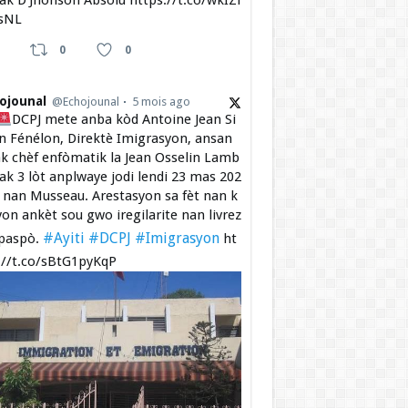
 ak D’Jhonson Absolu https://t.co/wkIZi
sNL
0
0
ojounal
@Echojounal
5 mois ago
DCPJ mete anba kòd Antoine Jean Si
 Fénélon, Direktè Imigrasyon, ansan
k chèf enfòmatik la Jean Osselin Lamb
 ak 3 lòt anplwaye jodi lendi 23 mas 202
a nan Musseau. Arestasyon sa fèt nan k
yon ankèt sou gwo iregilarite nan livrez
#Ayiti
#DCPJ
#Imigrasyon
paspò.
ht
://t.co/sBtG1pyKqP