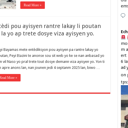
ois
Read More »
em
tèdi pou ayisyen rantre lakay li poutan
Ech
 la yo ap trete dosye viza ayisyen yo.
mon
m a
yi Bayamas mete entèdiksyon pou ayisyen pa rantre lakay yo
ert
utan, Peyi Etazini te anonse sou sit web yo ke se nan anbasad yo
6 l
n vil Naso yo pral trete tout dosye demann viza ayisyen yo. Yon ti
ad 
n apre anons lan, nan jounen jedi 4 septanm 2025 lan, biwo …
on 
Read More »
tps