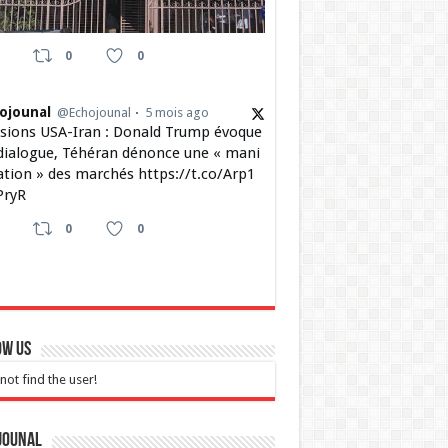
0
0
ojounal
@Echojounal
5 mois ago
sions USA-Iran : Donald Trump évoque
dialogue, Téhéran dénonce une « mani
ation » des marchés https://t.co/Arp1
ryR
0
0
ow Us
not find the user!
jounal