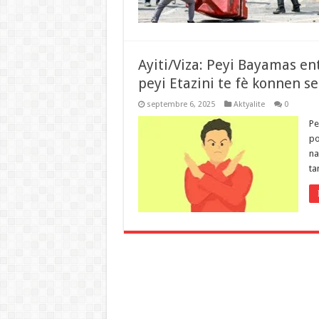
Ayiti/Viza: Peyi Bayamas en
peyi Etazini te fè konnen se
septembre 6, 2025
Aktyalite
0
Pe
po
na
ta