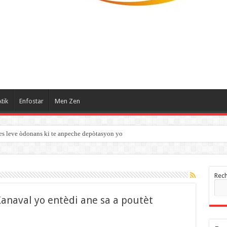
tik
Enfostar
Men Zen
es leve òdonans ki te anpeche depòtasyon yo
Rec
anaval yo entèdi ane sa a poutèt