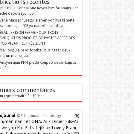
blications recentes
ini/TPS: JiJ Fedeal Ana Reyes leve òdonans ki te
eche depòtasyon yo
ènè Massachusetts la siyen yon lwa ki mete
kad pou ajan ICE yo nan zòn sansib yo.
ÉGAL : PRISON FERME POUR TROIS
ONIQUEURS PROCHES DE PASTEF APRÈS DES
POS VISANT LE PRÉSIDENT
ball populaire vs football business : deux
ons, un même jeu
Ansyen ajan PNH plede koupab devan Lajistis
rikèn
rniers commentaires
n commentaire à afficher.
ojounal
@Echojounal
4 mois ago
njman nan Tèt ONA: Alix Didier Fils-Ai
Jwe yon Kat Estratejik ak Lovely Franç