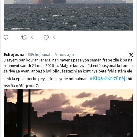
0
0
Echojounal
@Echojounal
5 mois ago
Dezyèm pàn kouran jeneral nan mwens pase yon semèn frape zile kiba na
n lannwit samdi 21 mas 2026 la. Malgre konvwa èd entènasyonal ki kòman
se rive La Avàn, anbago lwil oliv Lèzetazini an kontinye pete fyèl sistèm ele
#Kiba
#KrizEnèji
ktrik la epi anpeche peyi a fonksyone nòmalman.
htt
ps://t.co/6fjqcoun7k