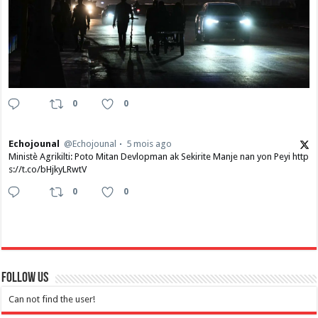
0
0
Echojounal
@Echojounal
5 mois ago
Ministè Agrikilti: Poto Mitan Devlopman ak Sekirite Manje nan yon Peyi http
s://t.co/bHjkyLRwtV
0
0
Follow Us
Can not find the user!