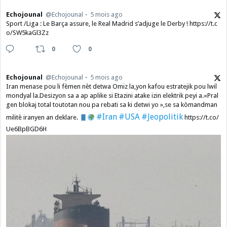
Echojounal
@Echojounal
5 mois ago
Sport /Liga : Le Barça assure, le Real Madrid s’adjuge le Derby ! https://t.c
o/SW5kaGl3Zz
0
0
Echojounal
@Echojounal
5 mois ago
Iran menase pou li fèmen nèt detwa Omiz la,yon kafou estratejik pou lwil
mondyal la.Desizyon sa a ap aplike si Etazini atake izin elektrik peyi a.​«Pral
gen blokaj total toutotan nou pa rebati sa ki detwi yo »,se sa kòmandman
#Iran
#USA
#Jeopolitik
militè iranyen an deklare.
https://t.co/
Ue6BpBGD6H