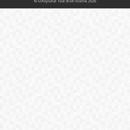
© Echojounal Tout droit reservé 2026