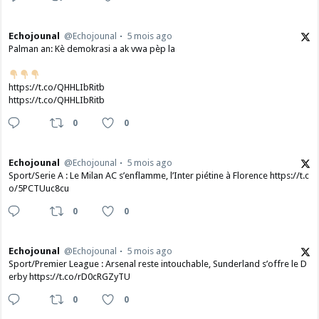
Echojounal
@Echojounal
5 mois ago
Palman an: Kè demokrasi a ak vwa pèp la
https://t.co/QHHLIbRitb
https://t.co/QHHLIbRitb
0
0
Echojounal
@Echojounal
5 mois ago
Sport/Serie A : Le Milan AC s’enflamme, l’Inter piétine à Florence https://t.c
o/5PCTUuc8cu
0
0
Echojounal
@Echojounal
5 mois ago
Sport/Premier League : Arsenal reste intouchable, Sunderland s’offre le D
erby https://t.co/rD0cRGZyTU
0
0