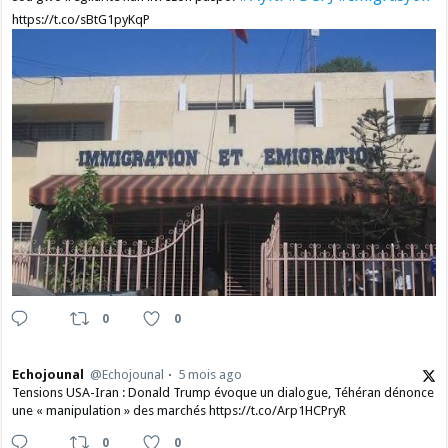
https://t.co/sBtG1pyKqP
0
0
Echojounal
@Echojounal
5 mois ago
Tensions USA-Iran : Donald Trump évoque un dialogue, Téhéran dénonce
une « manipulation » des marchés https://t.co/Arp1HCPryR
0
0