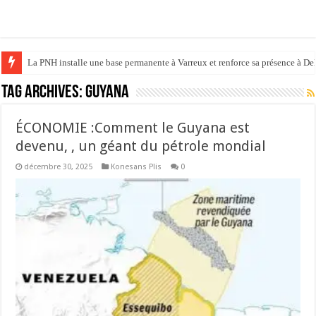
La PNH installe une base permanente à Varreux et renforce sa présence à D
Tag Archives:
GUYANA
ÉCONOMIE :Comment le Guyana est
devenu, , un géant du pétrole mondial
décembre 30, 2025
Konesans Plis
0