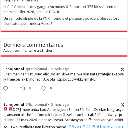
l’hôpital Chancerelles
Haïti / Violences des gangs : Au moins 613 morts et 375 blessés entre
mars et juillet 2026, selon le BINUH
Un véhicule blindé de la PNH incendié et plusieurs policiers blessés lors
d’une attaque armée à Viard 2
Derniers commentaires
Aucun commentaire à afficher.
Echojounal
@Echojounal
5 mois ago
Chanjman nan Tèt ONA: Alix Didier Fils-Aimé Jwe yon Kat Estratejik ak Love
ly François ak D’Jhonson Absolu https://t.co/wkIZiemsNL
0
0
Echojounal
@Echojounal
5 mois ago
DCPJ mete anba kòd Antoine Jean Simon Fénélon, Direktè Imigrasyo
n, ansanm ak chèf enfòmatik la Jean Osselin Lambert ak 3 lòt anplwaye jo
di lendi 23 mas 2026 la nan Musseau. Arestasyon sa fèt nan kad yon ankèt
#Ayiti
#DCPJ
#Imigrasyon
sou gwo iregilarite nan livrezon paspò.