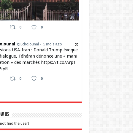
0
0
ojounal
@Echojounal
5 mois ago
sions USA-Iran : Donald Trump évoque
dialogue, Téhéran dénonce une « mani
ation » des marchés https://t.co/Arp1
ryR
0
0
ow Us
not find the user!