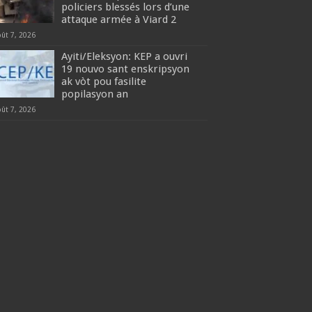
policiers blessés lors d’une
attaque armée à Viard 2
oût 7, 2026
‎Ayiti/Eleksyon: KEP a ouvri
19 nouvo sant enskripsyon
ak vòt pou fasilite
popilasyon an
oût 7, 2026