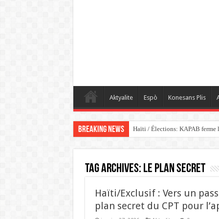
Aktyalite
Espò
Konesans Plis
A
Breaking News
Haïti / Élections: KAPAB ferme l
Tag Archives:
Le plan secret
Haïti/Exclusif : Vers un pas
plan secret du CPT pour l’a