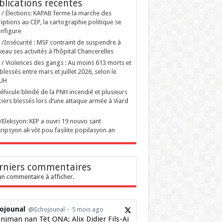
blications recentes
i / Élections: KAPAB ferme la marche des
riptions au CEP, la cartographie politique se
nfigure
i /Insécurité : MSF contraint de suspendre à
eau ses activités à l’hôpital Chancerelles
i / Violences des gangs : Au moins 613 morts et
blessés entre mars et juillet 2026, selon le
UH
éhicule blindé de la PNH incendié et plusieurs
ciers blessés lors d’une attaque armée à Viard
ti/Eleksyon: KEP a ouvri 19 nouvo sant
ripsyon ak vòt pou fasilite popilasyon an
rniers commentaires
n commentaire à afficher.
ojounal
@Echojounal
5 mois ago
njman nan Tèt ONA: Alix Didier Fils-Ai