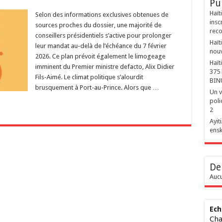
Pu
Haït
​Selon des informations exclusives obtenues de
insc
sources proches du dossier, une majorité de
reco
conseillers présidentiels s’active pour prolonger
Haït
leur mandat au-delà de l’échéance du 7 février
nouv
2026. Ce plan prévoit également le limogeage
Haït
imminent du Premier ministre defacto, Alix Didier
375 
Fils-Aimé. ​Le climat politique s’alourdit
BIN
brusquement à Port-au-Prince. Alors que …
Un v
poli
2
‎Ayi
ensk
De
Aucu
Ech
Cha