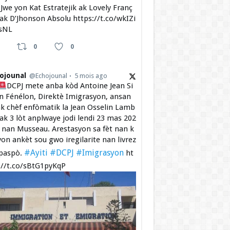
Jwe yon Kat Estratejik ak Lovely Franç
 ak D’Jhonson Absolu https://t.co/wkIZi
sNL
0
0
ojounal
@Echojounal
5 mois ago
DCPJ mete anba kòd Antoine Jean Si
 Fénélon, Direktè Imigrasyon, ansan
k chèf enfòmatik la Jean Osselin Lamb
 ak 3 lòt anplwaye jodi lendi 23 mas 202
a nan Musseau. Arestasyon sa fèt nan k
yon ankèt sou gwo iregilarite nan livrez
#Ayiti
#DCPJ
#Imigrasyon
paspò.
ht
://t.co/sBtG1pyKqP