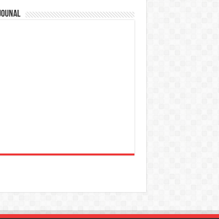
jounal