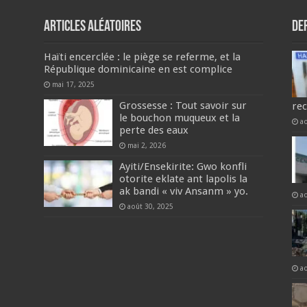
Articles aléatoires
De
Haïti encerclée : le piège se referme, et la
République dominicaine en est complice
mai 17, 2025
Grossesse : Tout savoir sur
re
le bouchon muqueux et la
a
perte des eaux
mai 2, 2026
Ayiti/Ensekirite: Gwo konfli
otorite eklate ant lapolis la
ak bandi « viv Ansanm » yo.
a
août 30, 2025
a