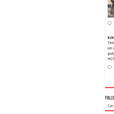
Ech
Ten
un 
pul
HCP
Foll
Can 