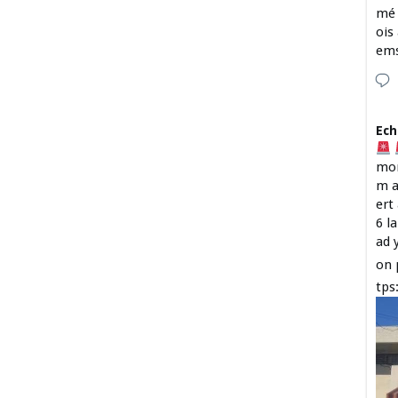
mé 
ois
em
Ech
mon
m a
ert
6 l
ad 
on 
tps