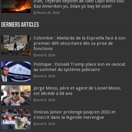
Iran, Teyeran Reponn ak Gwo Lapli Misil sou
Baz Ameriken yo, bilan yo bay kè sote!
février 28, 2026
Derniers articles
Colombie : Abelardo de la Espriella face à son
premier défi sécuritaire dès sa prise de
fonctions
août 8, 2026
Politique : Donald Trump place son ex-avocat
au sommet du système judiciaire
août 8, 2026
Jorge Messi, père et agent de Lionel Messi,
est décédé à 68 ans
août 8, 2026
Vinícius Júnior prolonge jusqu’en 2032 et
s’inscrit dans la légende merengue
août 8, 2026