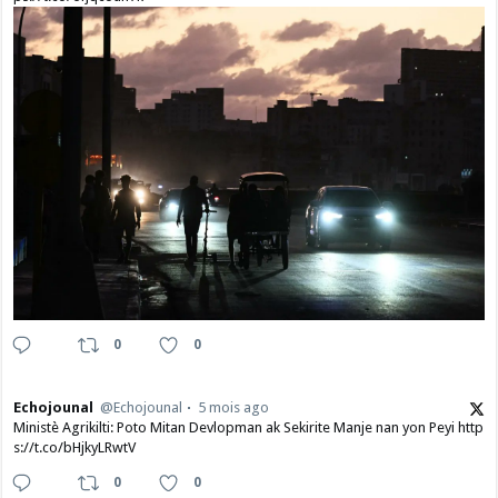
0
0
Echojounal
@Echojounal
5 mois ago
Ministè Agrikilti: Poto Mitan Devlopman ak Sekirite Manje nan yon Peyi http
s://t.co/bHjkyLRwtV
0
0