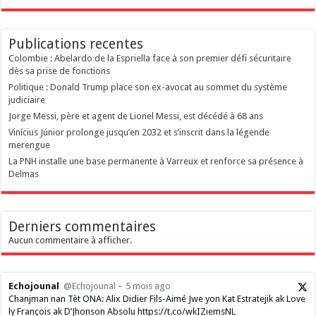
Publications recentes
Colombie : Abelardo de la Espriella face à son premier défi sécuritaire
dès sa prise de fonctions
Politique : Donald Trump place son ex-avocat au sommet du système
judiciaire
Jorge Messi, père et agent de Lionel Messi, est décédé à 68 ans
Vinícius Júnior prolonge jusqu’en 2032 et s’inscrit dans la légende
merengue
La PNH installe une base permanente à Varreux et renforce sa présence à
Delmas
Derniers commentaires
Aucun commentaire à afficher.
Echojounal
@Echojounal
5 mois ago
Chanjman nan Tèt ONA: Alix Didier Fils-Aimé Jwe yon Kat Estratejik ak Love
ly François ak D’Jhonson Absolu https://t.co/wkIZiemsNL