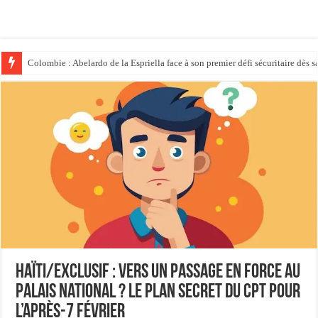
Colombie : Abelardo de la Espriella face à son premier défi sécuritaire dès s
Politique : Donald Trump place son ex-avocat au sommet du système judici
Haïti/Exclusif : Vers un passage en force au
Palais National ? Le plan secret du CPT pour
l’après-7 février