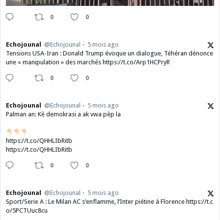
0
0
Echojounal
@Echojounal
5 mois ago
Tensions USA-Iran : Donald Trump évoque un dialogue, Téhéran dénonce
une « manipulation » des marchés https://t.co/Arp1HCPryR
0
0
Echojounal
@Echojounal
5 mois ago
Palman an: Kè demokrasi a ak vwa pèp la
https://t.co/QHHLIbRitb
https://t.co/QHHLIbRitb
0
0
Echojounal
@Echojounal
5 mois ago
Sport/Serie A : Le Milan AC s’enflamme, l’Inter piétine à Florence https://t.c
o/5PCTUuc8cu