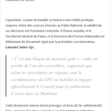
​Cependant, ce plan de bataille se heurte à une réalité juridique
majeure. Selon des sources internes au Palais National, la validité de
ces décisions est fortement contestée. À l’heure actuelle, ni le
Secrétariat Général du Palais, ni la Direction des Presses Nationales ne
détiennent de document signé par le président-coordonnateur,
Laurent Saint-Cyr
.
​« C’est une blague de mauvais goût », confie un
proche de l’un des conseillers, rappelant que
selon les procédures en vigueur, seul le
coordonnateur du CPT est habilité à engager
officiellement le Conseil pour la publication
d’actes dans
Le Moniteur
.
​Cette dissension interne laisse présager un bras de fer administratif.
Si le « groupe des cinq » persiste à vouloir nommer un Premier