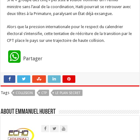
ministre sans l’aval de la coordination, Haïti pourrait se retrouver avec
deux têtes à la Primature, paralysant un État déjà exsangue.
​Alors que la pression internationale pour le respect du calendrier
électoral s’intensifie, cette tentative de réécriture de la transition par le
CPT place le pays sur une trajectoire de haute collision.
W
Partager
h
a
Tags
COLLISION
t
CTP
LE PLAN SECRET
s
About Emmanuel Hubert
A
p