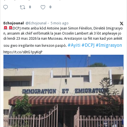
0
0
Echojounal
@Echojounal
5 mois ago
DCPJ mete anba kòd Antoine Jean Simon Fénélon, Direktè Imigrasyo
n, ansanm ak chèf enfòmatik la Jean Osselin Lambert ak 3 lòt anplwaye jo
di lendi 23 mas 2026 la nan Musseau. Arestasyon sa fèt nan kad yon ankèt
#Ayiti
#DCPJ
#Imigrasyon
sou gwo iregilarite nan livrezon paspò.
https://t.co/sBtG1pyKqP