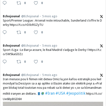
0
0
Echojounal
@Echojounal
5 mois ago
Sport/Premier League : Arsenal reste intouchable, Sunderland s’offre le D
erby https://t.co/rD0cRGZyTU
0
0
Echojounal
@Echojounal
5 mois ago
Sport /Liga : Le Barça assure, le Real Madrid s’adjuge le Derby ! https://t.c
o/SW5kaGl3Zz
0
0
Echojounal
@Echojounal
5 mois ago
Iran menase pou li fèmen nèt detwa Omiz la,yon kafou estratejik pou lwil
mondyal la.Desizyon sa a ap aplike si Etazini atake izin elektrik peyi a.​«Pral
gen blokaj total toutotan nou pa rebati sa ki detwi yo »,se sa kòmandman
#Iran
#USA
#Jeopolitik
militè iranyen an deklare.
https://t.co/
Ue6BpBGD6H