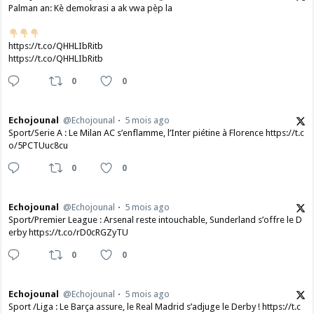
Palman an: Kè demokrasi a ak vwa pèp la
https://t.co/QHHLIbRitb
https://t.co/QHHLIbRitb
0
0
Echojounal
@Echojounal
5 mois ago
Sport/Serie A : Le Milan AC s’enflamme, l’Inter piétine à Florence https://t.c
o/5PCTUuc8cu
0
0
Echojounal
@Echojounal
5 mois ago
Sport/Premier League : Arsenal reste intouchable, Sunderland s’offre le D
erby https://t.co/rD0cRGZyTU
0
0
Echojounal
@Echojounal
5 mois ago
Sport /Liga : Le Barça assure, le Real Madrid s’adjuge le Derby ! https://t.c