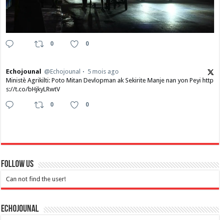
0
0
Echojounal
@Echojounal
5 mois ago
Ministè Agrikilti: Poto Mitan Devlopman ak Sekirite Manje nan yon Peyi http
s://t.co/bHjkyLRwtV
0
0
Follow Us
Can not find the user!
Echojounal