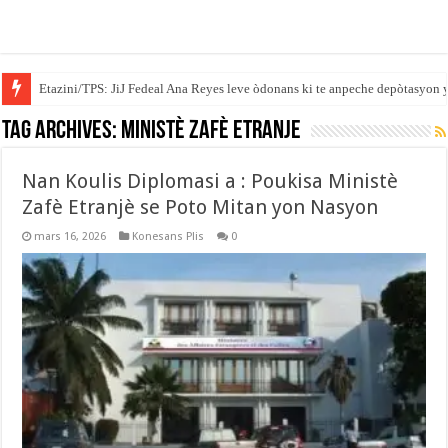
Etazini/TPS: JiJ Fedeal Ana Reyes leve òdonans ki te anpeche depòtasyon 
Tag Archives:
ministè zafè etranje
Nan Koulis Diplomasi a : Poukisa Ministè
Zafè Etranjè se Poto Mitan yon Nasyon
mars 16, 2026
Konesans Plis
0