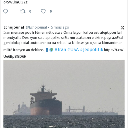
o/SW5kaGl3Zz
0
0
Echojounal
@Echojounal
5 mois ago
Iran menase pou li fèmen nèt detwa Omiz la,yon kafou estratejik pou lwil
mondyal la.Desizyon sa a ap aplike si Etazini atake izin elektrik peyi a.​«Pral
gen blokaj total toutotan nou pa rebati sa ki detwi yo »,se sa kòmandman
#Iran
#USA
#Jeopolitik
militè iranyen an deklare.
https://t.co/
Ue6BpBGD6H