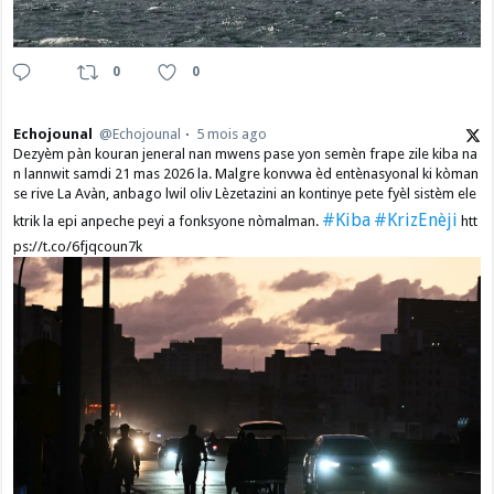
0
0
Echojounal
@Echojounal
5 mois ago
Dezyèm pàn kouran jeneral nan mwens pase yon semèn frape zile kiba na
n lannwit samdi 21 mas 2026 la. Malgre konvwa èd entènasyonal ki kòman
se rive La Avàn, anbago lwil oliv Lèzetazini an kontinye pete fyèl sistèm ele
#Kiba
#KrizEnèji
ktrik la epi anpeche peyi a fonksyone nòmalman.
htt
ps://t.co/6fjqcoun7k