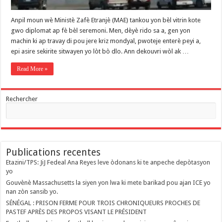
Anpil moun wè Ministè Zafè Etranjè (MAE) tankou yon bèl vitrin kote
gwo diplomat ap fè bèl seremoni. Men, dèyè rido sa a, gen yon
machin ki ap travay di pou jere kriz mondyal, pwoteje enterè peyi a,
epi asire sekirite sitwayen yo lòt bò dlo. Ann dekouvri wòl ak …
Read More »
Rechercher
Publications recentes
Etazini/TPS: JiJ Fedeal Ana Reyes leve òdonans ki te anpeche depòtasyon
yo
Gouvènè Massachusetts la siyen yon lwa ki mete barikad pou ajan ICE yo
nan zòn sansib yo.
SÉNÉGAL : PRISON FERME POUR TROIS CHRONIQUEURS PROCHES DE
PASTEF APRÈS DES PROPOS VISANT LE PRÉSIDENT