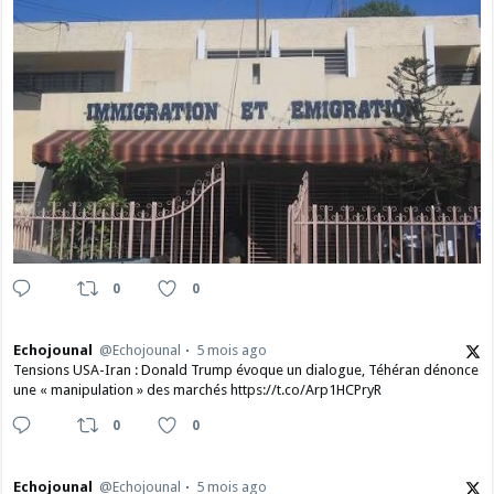
0
0
Echojounal
@Echojounal
5 mois ago
Tensions USA-Iran : Donald Trump évoque un dialogue, Téhéran dénonce
une « manipulation » des marchés https://t.co/Arp1HCPryR
0
0
Echojounal
@Echojounal
5 mois ago