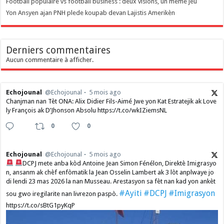
Football populaire vs football business : deux visions, un même jeu
Yon Ansyen ajan PNH plede koupab devan Lajistis Amerikèn
Derniers commentaires
Aucun commentaire à afficher.
Echojounal
@Echojounal
5 mois ago
Chanjman nan Tèt ONA: Alix Didier Fils-Aimé Jwe yon Kat Estratejik ak Love
ly François ak D’Jhonson Absolu https://t.co/wkIZiemsNL
0
0
Echojounal
@Echojounal
5 mois ago
DCPJ mete anba kòd Antoine Jean Simon Fénélon, Direktè Imigrasyo
n, ansanm ak chèf enfòmatik la Jean Osselin Lambert ak 3 lòt anplwaye jo
di lendi 23 mas 2026 la nan Musseau. Arestasyon sa fèt nan kad yon ankèt
#Ayiti
#DCPJ
#Imigrasyon
sou gwo iregilarite nan livrezon paspò.
https://t.co/sBtG1pyKqP