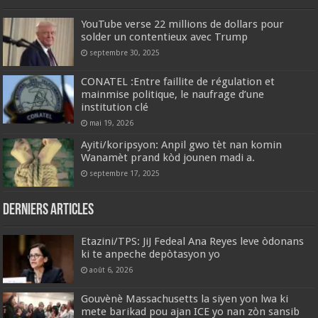
YouTube verse 22 millions de dollars pour
solder un contentieux avec Trump
septembre 30, 2025
CONATEL :Entre faillite de régulation et
mainmise politique, le naufrage d’une
institution clé
mai 19, 2026
Ayiti/koripsyon: Anpil gwo tèt nan komin
Wanamèt prand kòd jounen madi a.
septembre 17, 2025
Derniers articles
Etazini/TPS: JiJ Fedeal Ana Reyes leve òdonans
ki te anpeche depòtasyon yo
août 6, 2026
Gouvènè Massachusetts la siyen yon lwa ki
mete barikad pou ajan ICE yo nan zòn sansib