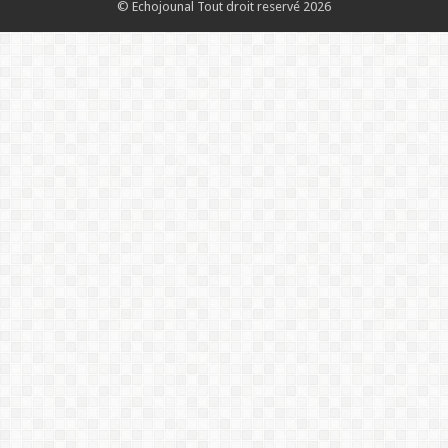
© Echojounal Tout droit reservé 2026