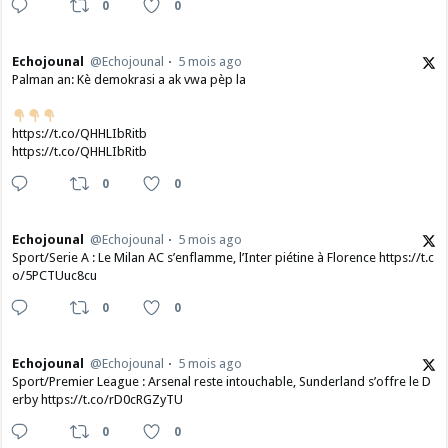
0
0
Echojounal
@Echojounal
5 mois ago
Palman an: Kè demokrasi a ak vwa pèp la
https://t.co/QHHLIbRitb
https://t.co/QHHLIbRitb
0
0
Echojounal
@Echojounal
5 mois ago
Sport/Serie A : Le Milan AC s’enflamme, l’Inter piétine à Florence https://t.c
o/5PCTUuc8cu
0
0
Echojounal
@Echojounal
5 mois ago
Sport/Premier League : Arsenal reste intouchable, Sunderland s’offre le D
erby https://t.co/rD0cRGZyTU
0
0