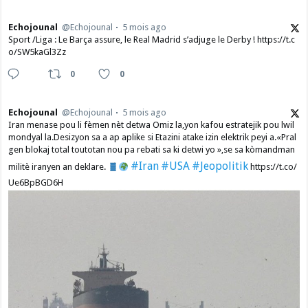
Echojounal
@Echojounal
5 mois ago
Sport /Liga : Le Barça assure, le Real Madrid s’adjuge le Derby ! https://t.c
o/SW5kaGl3Zz
0
0
Echojounal
@Echojounal
5 mois ago
Iran menase pou li fèmen nèt detwa Omiz la,yon kafou estratejik pou lwil
mondyal la.Desizyon sa a ap aplike si Etazini atake izin elektrik peyi a.​«Pral
gen blokaj total toutotan nou pa rebati sa ki detwi yo »,se sa kòmandman
#Iran
#USA
#Jeopolitik
militè iranyen an deklare.
https://t.co/
Ue6BpBGD6H