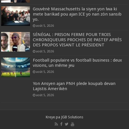
Gouvènè Massachusetts la siyen yon lwa ki
mete barikad pou ajan ICE yo nan zòn sansib
yo.
août 5, 2026
SÉNÉGAL : PRISON FERME POUR TROIS
CHRONIQUEURS PROCHES DE PASTEF APRÈS
DES PROPOS VISANT LE PRÉSIDENT
août 5, 2026
Football populaire vs football business : deux
visions, un même jeu
août 5, 2026
Yon Ansyen ajan PNH plede koupab devan
Lajistis Amerikèn
août 5, 2026
Kreye pa
JGB Solutions