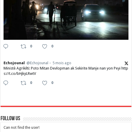
0
0
Echojounal
@Echojounal
5 mois ago
Ministè Agrikilti: Poto Mitan Devlopman ak Sekirite Manje nan yon Peyi http
s://t.co/bHjkyLRwtV
0
0
Follow Us
Can not find the user!