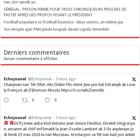
nan zòn sansib yo.
SÉNÉGAL : PRISON FERME POUR TROIS CHRONIQUEURS PROCHES DE
PASTEF APRÈS DES PROPOS VISANT LE PRÉSIDENT
Football populaire vs football business : deux visions, un même jeu
Yon Ansyen ajan PNH plede koupab devan Lajistis Amerikèn
Derniers commentaires
Aucun commentaire à afficher.
Echojounal
@Echojounal
5 mois ago
Chanjman nan Tèt ONA: Alix Didier Fils-Aimé Jwe yon Kat Estratejik ak Love
ly François ak D’Jhonson Absolu https://t.co/wkIZiemsNL
0
0
Echojounal
@Echojounal
5 mois ago
DCPJ mete anba kòd Antoine Jean Simon Fénélon, Direktè Imigrasyo
n, ansanm ak chèf enfòmatik la Jean Osselin Lambert ak 3 lòt anplwaye jo
di lendi 23 mas 2026 la nan Musseau. Arestasyon sa fèt nan kad yon ankèt