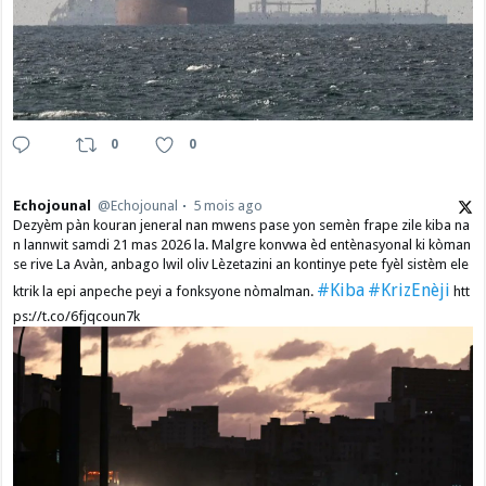
0
0
Echojounal
@Echojounal
5 mois ago
Dezyèm pàn kouran jeneral nan mwens pase yon semèn frape zile kiba na
n lannwit samdi 21 mas 2026 la. Malgre konvwa èd entènasyonal ki kòman
se rive La Avàn, anbago lwil oliv Lèzetazini an kontinye pete fyèl sistèm ele
#Kiba
#KrizEnèji
ktrik la epi anpeche peyi a fonksyone nòmalman.
htt
ps://t.co/6fjqcoun7k