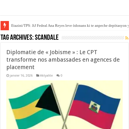
Etazini/TPS: JiJ Fedeal Ana Reyes leve òdonans ki te anpeche depòtasyon 
Tag Archives:
scandale
Diplomatie de « Jobisme » : Le CPT
transforme nos ambassades en agences de
placement
janvier 16, 2026
Aktyalite
0