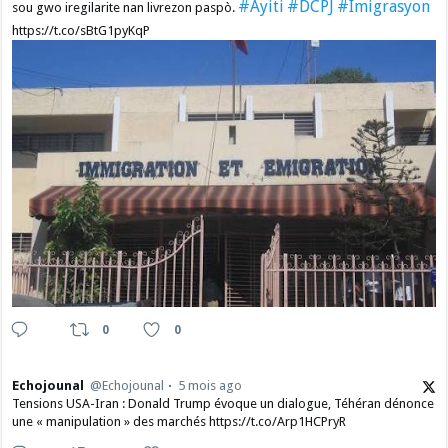
#Ayiti
#DCPJ
#Imigrasyon
sou gwo iregilarite nan livrezon paspò.
https://t.co/sBtG1pyKqP
0
0
Echojounal
@Echojounal
5 mois ago
Tensions USA-Iran : Donald Trump évoque un dialogue, Téhéran dénonce
une « manipulation » des marchés https://t.co/Arp1HCPryR