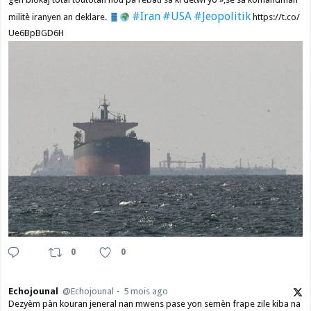
#Iran
#USA
#Jeopolitik
militè iranyen an deklare.
https://t.co/
Ue6BpBGD6H
0
0
Echojounal
@Echojounal
5 mois ago
Dezyèm pàn kouran jeneral nan mwens pase yon semèn frape zile kiba na