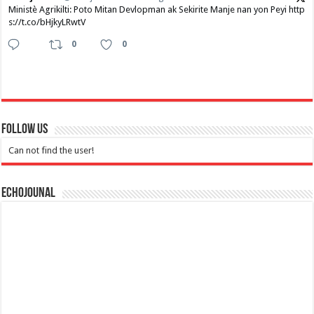
Ministè Agrikilti: Poto Mitan Devlopman ak Sekirite Manje nan yon Peyi http
s://t.co/bHjkyLRwtV
0
0
Follow Us
Can not find the user!
Echojounal