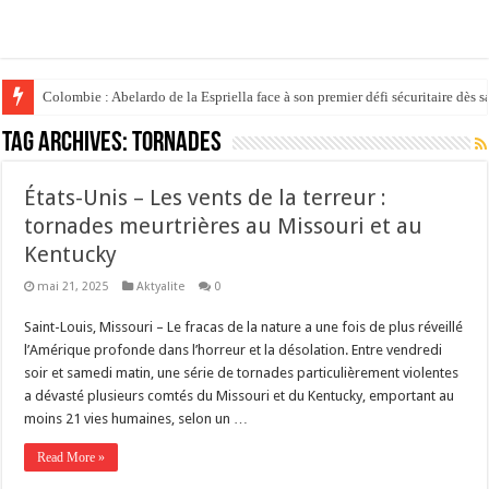
Colombie : Abelardo de la Espriella face à son premier défi sécuritaire dès s
Politique : Donald Trump place son ex-avocat au sommet du système judici
Tag Archives:
tornades
États-Unis – Les vents de la terreur :
tornades meurtrières au Missouri et au
Kentucky
mai 21, 2025
Aktyalite
0
Saint-Louis, Missouri – Le fracas de la nature a une fois de plus réveillé
l’Amérique profonde dans l’horreur et la désolation. Entre vendredi
soir et samedi matin, une série de tornades particulièrement violentes
a dévasté plusieurs comtés du Missouri et du Kentucky, emportant au
moins 21 vies humaines, selon un …
Read More »