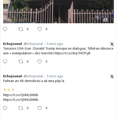
0
0
Echojounal
@Echojounal
5 mois ago
Tensions USA-Iran : Donald Trump évoque un dialogue, Téhéran dénonce
une « manipulation » des marchés https://t.co/Arp1HCPryR
0
0
Echojounal
@Echojounal
5 mois ago
Palman an: Kè demokrasi a ak vwa pèp la
https://t.co/QHHLIbRitb
https://t.co/QHHLIbRitb
0
0