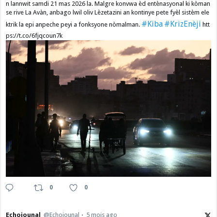
n lannwit samdi 21 mas 2026 la. Malgre konvwa èd entènasyonal ki kòman
se rive La Avàn, anbago lwil oliv Lèzetazini an kontinye pete fyèl sistèm ele
#Kiba
#KrizEnèji
ktrik la epi anpeche peyi a fonksyone nòmalman.
htt
ps://t.co/6fjqcoun7k
0
0
Echojounal
@Echojounal
5 mois ago