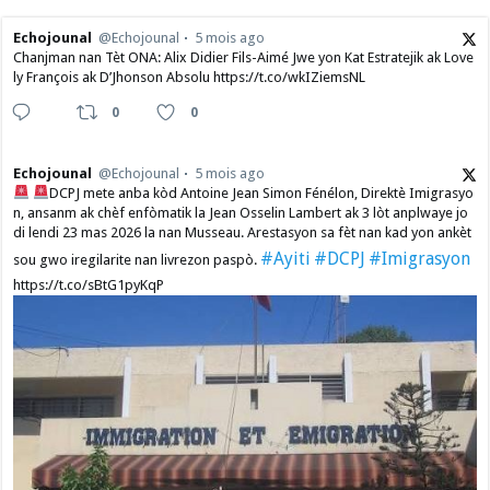
Echojounal
@Echojounal
5 mois ago
Chanjman nan Tèt ONA: Alix Didier Fils-Aimé Jwe yon Kat Estratejik ak Love
ly François ak D’Jhonson Absolu https://t.co/wkIZiemsNL
0
0
Echojounal
@Echojounal
5 mois ago
DCPJ mete anba kòd Antoine Jean Simon Fénélon, Direktè Imigrasyo
n, ansanm ak chèf enfòmatik la Jean Osselin Lambert ak 3 lòt anplwaye jo
di lendi 23 mas 2026 la nan Musseau. Arestasyon sa fèt nan kad yon ankèt
#Ayiti
#DCPJ
#Imigrasyon
sou gwo iregilarite nan livrezon paspò.
https://t.co/sBtG1pyKqP