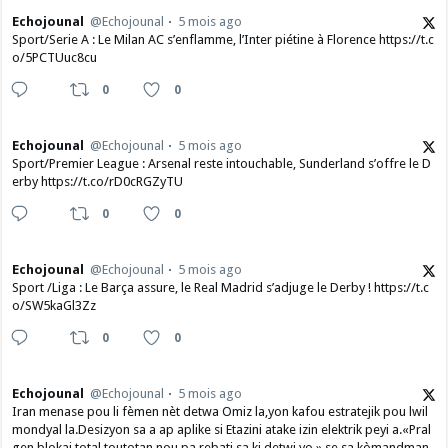
Echojounal
@Echojounal
5 mois ago
Sport/Serie A : Le Milan AC s’enflamme, l’Inter piétine à Florence https://t.c
o/5PCTUuc8cu
0
0
Echojounal
@Echojounal
5 mois ago
Sport/Premier League : Arsenal reste intouchable, Sunderland s’offre le D
erby https://t.co/rD0cRGZyTU
0
0
Echojounal
@Echojounal
5 mois ago
Sport /Liga : Le Barça assure, le Real Madrid s’adjuge le Derby ! https://t.c
o/SW5kaGl3Zz
0
0
Echojounal
@Echojounal
5 mois ago
Iran menase pou li fèmen nèt detwa Omiz la,yon kafou estratejik pou lwil
mondyal la.Desizyon sa a ap aplike si Etazini atake izin elektrik peyi a.​«Pral
gen blokaj total toutotan nou pa rebati sa ki detwi yo »,se sa kòmandman