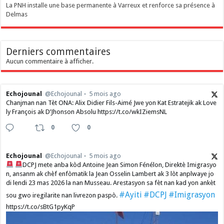
La PNH installe une base permanente à Varreux et renforce sa présence à
Delmas
Derniers commentaires
Aucun commentaire à afficher.
Echojounal
@Echojounal
5 mois ago
Chanjman nan Tèt ONA: Alix Didier Fils-Aimé Jwe yon Kat Estratejik ak Love
ly François ak D’Jhonson Absolu https://t.co/wkIZiemsNL
0
0
Echojounal
@Echojounal
5 mois ago
DCPJ mete anba kòd Antoine Jean Simon Fénélon, Direktè Imigrasyo
n, ansanm ak chèf enfòmatik la Jean Osselin Lambert ak 3 lòt anplwaye jo
di lendi 23 mas 2026 la nan Musseau. Arestasyon sa fèt nan kad yon ankèt
#Ayiti
#DCPJ
#Imigrasyon
sou gwo iregilarite nan livrezon paspò.
https://t.co/sBtG1pyKqP