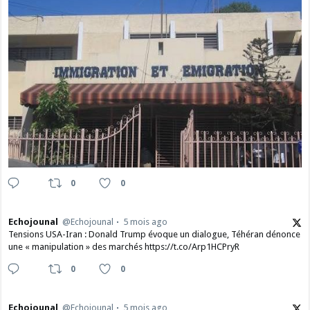
0
0
Echojounal
@Echojounal
5 mois ago
Tensions USA-Iran : Donald Trump évoque un dialogue, Téhéran dénonce
une « manipulation » des marchés https://t.co/Arp1HCPryR
0
0
Echojounal
@Echojounal
5 mois ago