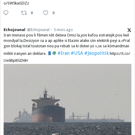
o/SW5kaGl3Zz
0
0
Echojounal
@Echojounal
5 mois ago
Iran menase pou li fèmen nèt detwa Omiz la,yon kafou estratejik pou lwil
mondyal la.Desizyon sa a ap aplike si Etazini atake izin elektrik peyi a.​«Pral
gen blokaj total toutotan nou pa rebati sa ki detwi yo »,se sa kòmandman
#Iran
#USA
#Jeopolitik
militè iranyen an deklare.
https://t.co/
Ue6BpBGD6H