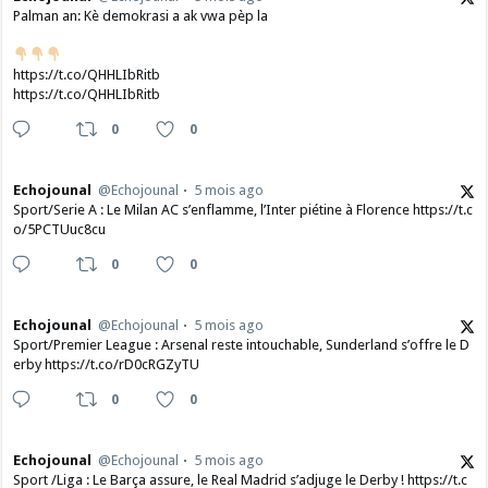
Palman an: Kè demokrasi a ak vwa pèp la
https://t.co/QHHLIbRitb
https://t.co/QHHLIbRitb
0
0
Echojounal
@Echojounal
5 mois ago
Sport/Serie A : Le Milan AC s’enflamme, l’Inter piétine à Florence https://t.c
o/5PCTUuc8cu
0
0
Echojounal
@Echojounal
5 mois ago
Sport/Premier League : Arsenal reste intouchable, Sunderland s’offre le D
erby https://t.co/rD0cRGZyTU
0
0
Echojounal
@Echojounal
5 mois ago
Sport /Liga : Le Barça assure, le Real Madrid s’adjuge le Derby ! https://t.c