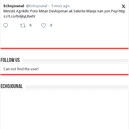
Echojounal
@Echojounal
5 mois ago
Ministè Agrikilti: Poto Mitan Devlopman ak Sekirite Manje nan yon Peyi http
s://t.co/bHjkyLRwtV
0
0
Follow Us
Can not find the user!
Echojounal