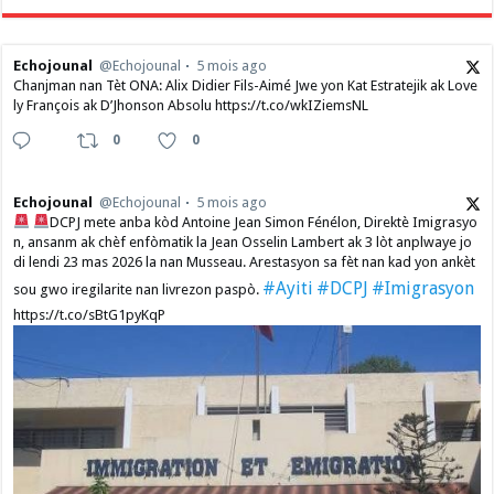
Echojounal
@Echojounal
5 mois ago
Chanjman nan Tèt ONA: Alix Didier Fils-Aimé Jwe yon Kat Estratejik ak Love
ly François ak D’Jhonson Absolu https://t.co/wkIZiemsNL
0
0
Echojounal
@Echojounal
5 mois ago
DCPJ mete anba kòd Antoine Jean Simon Fénélon, Direktè Imigrasyo
n, ansanm ak chèf enfòmatik la Jean Osselin Lambert ak 3 lòt anplwaye jo
di lendi 23 mas 2026 la nan Musseau. Arestasyon sa fèt nan kad yon ankèt
#Ayiti
#DCPJ
#Imigrasyon
sou gwo iregilarite nan livrezon paspò.
https://t.co/sBtG1pyKqP