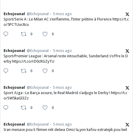
Echojounal
@Echojounal
5 mois ago
Sport/Serie A : Le Milan AC s’enflamme, l’Inter piétine à Florence https://t.c
o/5PCTUuc8cu
0
0
Echojounal
@Echojounal
5 mois ago
Sport/Premier League : Arsenal reste intouchable, Sunderland s’offre le D
erby https://t.co/rD0cRGZyTU
0
0
Echojounal
@Echojounal
5 mois ago
Sport /Liga : Le Barça assure, le Real Madrid s’adjuge le Derby ! https://t.c
o/SW5kaGl3Zz
0
0
Echojounal
@Echojounal
5 mois ago
Iran menase pou li fèmen nèt detwa Omiz la,yon kafou estratejik pou lwil