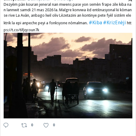
Dezyèm pàn kouran jeneral nan mwens pase yon semèn frape zile kiba na
n lannwit samdi 21 mas 2026 la. Malgre konvwa èd entènasyonal ki kòman
se rive La Avàn, anbago lwil oliv Lèzetazini an kontinye pete fyèl sistèm ele
#Kiba
#KrizEnèji
ktrik la epi anpeche peyi a fonksyone nòmalman.
htt
ps://t.co/6fjqcoun7k
0
0