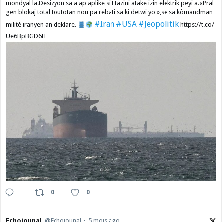
mondyal la.Desizyon sa a ap aplike si Etazini atake izin elektrik peyi a.​«Pral
gen blokaj total toutotan nou pa rebati sa ki detwi yo »,se sa kòmandman
#Iran
#USA
#Jeopolitik
militè iranyen an deklare.
https://t.co/
Ue6BpBGD6H
0
0
Echojounal
@Echojounal
5 mois ago