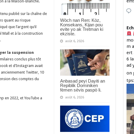
em
ion à la Maison-Blanche.
tenu publié sur la chaîne de
Wòch nan Ren: Kòz,
s quant au risque
Konsekans, Kijan pou
qué que l’argent qu’il
Ech
evite yo ak Tretman ki
ekziste.
 Mall et à la construction
mon
.
août 6, 2026
m a
ert
yer la suspension
6 l
milaires conclus plus tôt
ad 
book et d’Instagram avait
, anciennement Twitter, 10
on 
spension des comptes du
tps
Anbasad peyi Dayiti an
Repiblik Dominiken
fèmen sèvis paspò li.
août 6, 2026
mp en 2022, et YouTube a