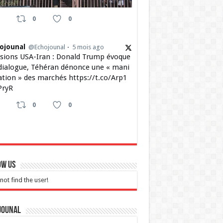
0
0
ojounal
@Echojounal
5 mois ago
sions USA-Iran : Donald Trump évoque
dialogue, Téhéran dénonce une « mani
ation » des marchés https://t.co/Arp1
ryR
0
0
ow Us
not find the user!
jounal