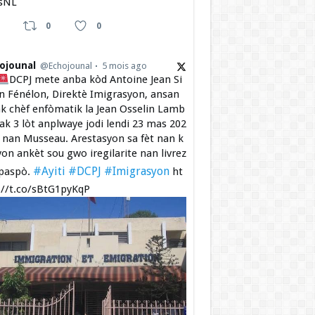
sNL
0
0
ojounal
@Echojounal
5 mois ago
DCPJ mete anba kòd Antoine Jean Si
 Fénélon, Direktè Imigrasyon, ansan
k chèf enfòmatik la Jean Osselin Lamb
 ak 3 lòt anplwaye jodi lendi 23 mas 202
a nan Musseau. Arestasyon sa fèt nan k
yon ankèt sou gwo iregilarite nan livrez
#Ayiti
#DCPJ
#Imigrasyon
paspò.
ht
://t.co/sBtG1pyKqP