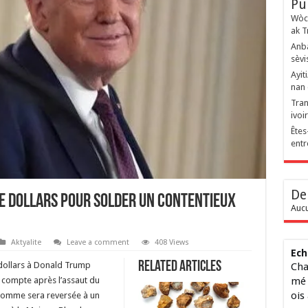
Pu
Wòch
ak T
Anba
sèvi
Ayit
nan 
Tran
ivoi
Êtes
entr
De
de dollars pour solder un contentieux
Aucu
Aktyalite
Leave a comment
408 Views
Ech
Related Articles
 dollars à Donald Trump
Cha
mé 
on compte après l’assaut du
ois
 somme sera reversée à un