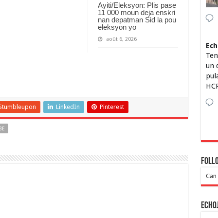
Ayiti/Eleksyon: Plis pase
11 000 moun deja enskri
nan depatman Sid la pou
eleksyon yo
août 6, 2026
Ech
Ten
un 
pul
HCP
Stumbleupon
LinkedIn
Pinterest
BE
Foll
Can 
Echo