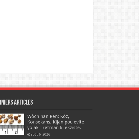
rniers articles
Wòch nan Ren: Kòz,
Konsekans, Kijan pou evite
yo ak Tretman ki ekziste.
août 6, 2026