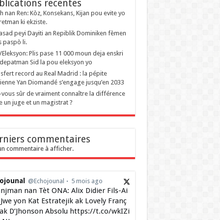
blications recentes
 nan Ren: Kòz, Konsekans, Kijan pou evite yo
retman ki ekziste.
sad peyi Dayiti an Repiblik Dominiken fèmen
s paspò li.
i/Eleksyon: Plis pase 11 000 moun deja enskri
depatman Sid la pou eleksyon yo
sfert record au Real Madrid : la pépite
rienne Yan Diomandé s’engage jusqu’en 2033
-vous sûr de vraiment connaître la différence
e un juge et un magistrat ?
rniers commentaires
n commentaire à afficher.
ojounal
@Echojounal
5 mois ago
njman nan Tèt ONA: Alix Didier Fils-Ai
Jwe yon Kat Estratejik ak Lovely Franç
 ak D’Jhonson Absolu https://t.co/wkIZi