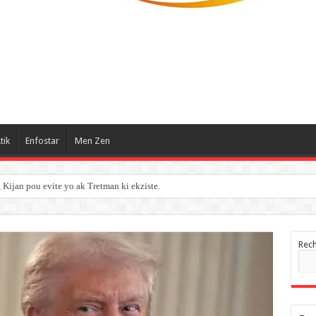
tik
Enfostar
Men Zen
ijan pou evite yo ak Tretman ki ekziste.
Rec