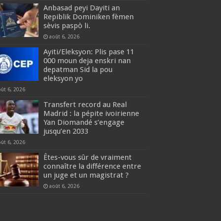
Anbasad peyi Dayiti an
Repiblik Dominiken fèmen
sèvis paspò li.
août 6, 2026
Ayiti/Eleksyon: Plis pase 11
000 moun deja enskri nan
depatman Sid la pou
eleksyon yo
oût 6, 2026
Transfert record au Real
Madrid : la pépite ivoirienne
Yan Diomandé s’engage
jusqu’en 2033
oût 6, 2026
Êtes-vous sûr de vraiment
connaître la différence entre
un juge et un magistrat ?
août 6, 2026