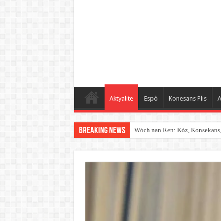
Aktyalite
Espò
Konesans Plis
A
Breaking News
Wòch nan Ren: Kòz, Konsekans, K