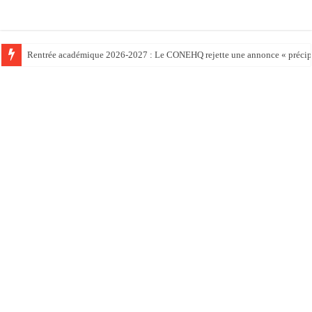
Rentrée académique 2026-2027 : Le CONEHQ rejette une annonce « précipit