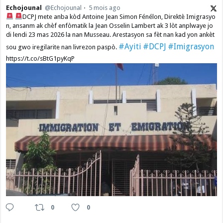
Echojounal
@Echojounal
5 mois ago
DCPJ mete anba kòd Antoine Jean Simon Fénélon, Direktè Imigrasyo
n, ansanm ak chèf enfòmatik la Jean Osselin Lambert ak 3 lòt anplwaye jo
di lendi 23 mas 2026 la nan Musseau. Arestasyon sa fèt nan kad yon ankèt
#Ayiti
#DCPJ
#Imigrasyon
sou gwo iregilarite nan livrezon paspò.
https://t.co/sBtG1pyKqP
0
0