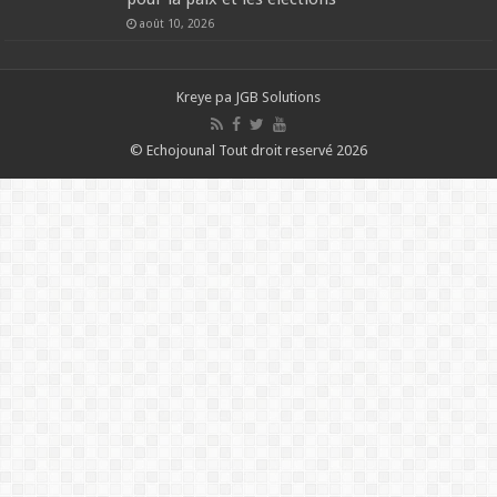
août 10, 2026
Kreye pa
JGB Solutions
© Echojounal Tout droit reservé 2026