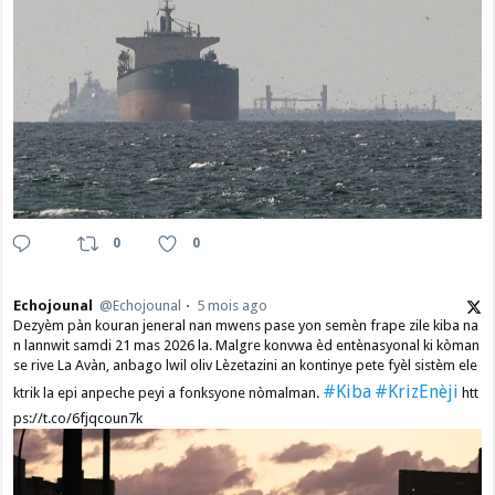
0
0
Echojounal
@Echojounal
5 mois ago
Dezyèm pàn kouran jeneral nan mwens pase yon semèn frape zile kiba na
n lannwit samdi 21 mas 2026 la. Malgre konvwa èd entènasyonal ki kòman
se rive La Avàn, anbago lwil oliv Lèzetazini an kontinye pete fyèl sistèm ele
#Kiba
#KrizEnèji
ktrik la epi anpeche peyi a fonksyone nòmalman.
htt
ps://t.co/6fjqcoun7k