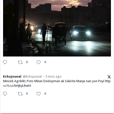
0
0
Echojounal
@Echojounal
5 mois ago
Ministè Agrikilti: Poto Mitan Devlopman ak Sekirite Manje nan yon Peyi http
s://t.co/bHjkyLRwtV
0
0