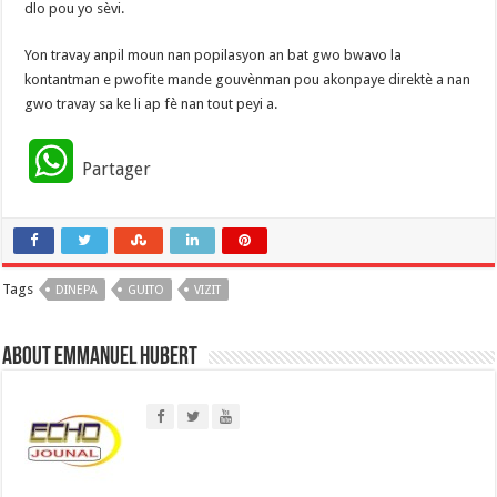
dlo pou yo sèvi.
Yon travay anpil moun nan popilasyon an bat gwo bwavo la
kontantman e pwofite mande gouvènman pou akonpaye direktè a nan
gwo travay sa ke li ap fè nan tout peyi a.
W
Partager
h
a
Tags
DINEPA
t
GUITO
VIZIT
s
About Emmanuel Hubert
A
p
p