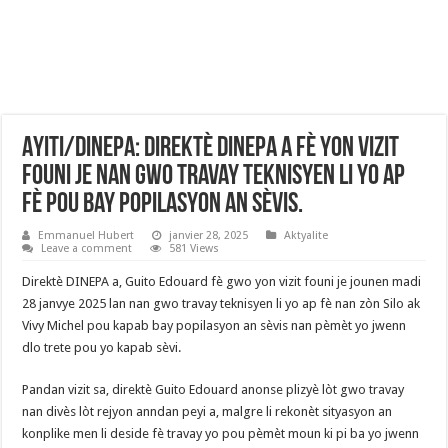
Ayiti/DINEPA: Direktè DINEPA a fè yon vizit
founi je nan gwo travay teknisyen li yo ap
fè pou bay popilasyon an sèvis.
Emmanuel Hubert
janvier 28, 2025
Aktyalite
Leave a comment
581 Views
Direktè DINEPA a, Guito Edouard fè gwo yon vizit founi je jounen madi
28 janvye 2025 lan nan gwo travay teknisyen li yo ap fè nan zòn Silo ak
Vivy Michel pou kapab bay popilasyon an sèvis nan pèmèt yo jwenn
dlo trete pou yo kapab sèvi.
Pandan vizit sa, direktè Guito Edouard anonse plizyè lòt gwo travay
nan divès lòt rejyon anndan peyi a, malgre li rekonèt sityasyon an
konplike men li deside fè travay yo pou pèmèt moun ki pi ba yo jwenn