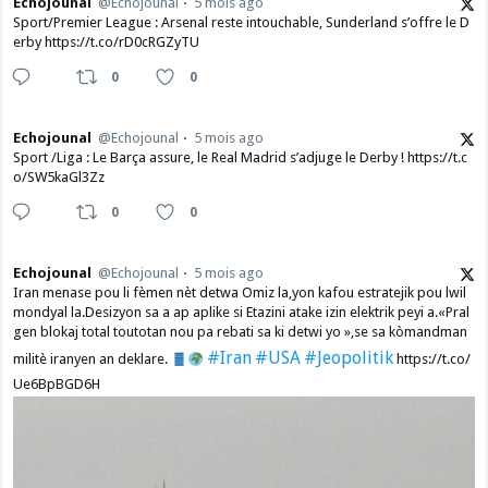
Echojounal
@Echojounal
5 mois ago
Sport/Premier League : Arsenal reste intouchable, Sunderland s’offre le D
erby https://t.co/rD0cRGZyTU
0
0
Echojounal
@Echojounal
5 mois ago
Sport /Liga : Le Barça assure, le Real Madrid s’adjuge le Derby ! https://t.c
o/SW5kaGl3Zz
0
0
Echojounal
@Echojounal
5 mois ago
Iran menase pou li fèmen nèt detwa Omiz la,yon kafou estratejik pou lwil
mondyal la.Desizyon sa a ap aplike si Etazini atake izin elektrik peyi a.​«Pral
gen blokaj total toutotan nou pa rebati sa ki detwi yo »,se sa kòmandman
#Iran
#USA
#Jeopolitik
militè iranyen an deklare.
https://t.co/
Ue6BpBGD6H