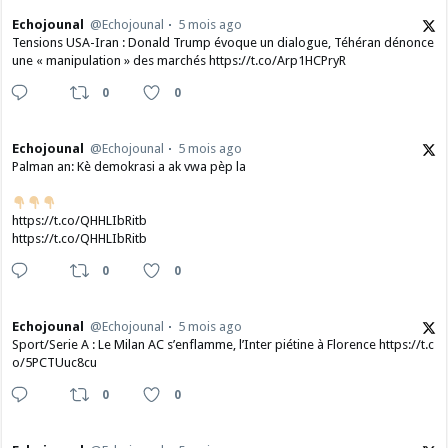
Echojounal
@Echojounal
5 mois ago
Tensions USA-Iran : Donald Trump évoque un dialogue, Téhéran dénonce
une « manipulation » des marchés https://t.co/Arp1HCPryR
0
0
Echojounal
@Echojounal
5 mois ago
Palman an: Kè demokrasi a ak vwa pèp la
https://t.co/QHHLIbRitb
https://t.co/QHHLIbRitb
0
0
Echojounal
@Echojounal
5 mois ago
Sport/Serie A : Le Milan AC s’enflamme, l’Inter piétine à Florence https://t.c
o/5PCTUuc8cu
0
0