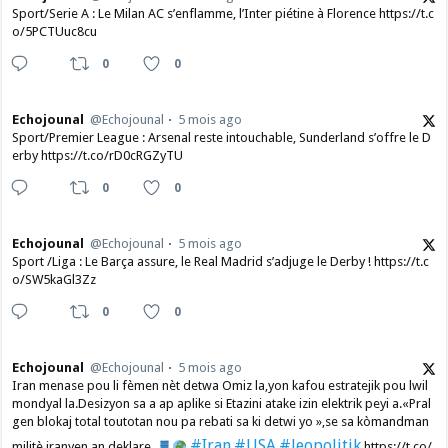
Sport/Serie A : Le Milan AC s’enflamme, l’Inter piétine à Florence https://t.c
o/5PCTUuc8cu
0
0
Echojounal
@Echojounal
5 mois ago
Sport/Premier League : Arsenal reste intouchable, Sunderland s’offre le D
erby https://t.co/rD0cRGZyTU
0
0
Echojounal
@Echojounal
5 mois ago
Sport /Liga : Le Barça assure, le Real Madrid s’adjuge le Derby ! https://t.c
o/SW5kaGl3Zz
0
0
Echojounal
@Echojounal
5 mois ago
Iran menase pou li fèmen nèt detwa Omiz la,yon kafou estratejik pou lwil
mondyal la.Desizyon sa a ap aplike si Etazini atake izin elektrik peyi a.​«Pral
gen blokaj total toutotan nou pa rebati sa ki detwi yo »,se sa kòmandman
#Iran
#USA
#Jeopolitik
militè iranyen an deklare.
https://t.co/