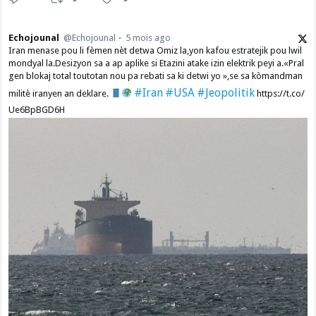
Echojounal
@Echojounal
5 mois ago
Iran menase pou li fèmen nèt detwa Omiz la,yon kafou estratejik pou lwil
mondyal la.Desizyon sa a ap aplike si Etazini atake izin elektrik peyi a.​«Pral
gen blokaj total toutotan nou pa rebati sa ki detwi yo »,se sa kòmandman
#Iran
#USA
#Jeopolitik
militè iranyen an deklare.
https://t.co/
Ue6BpBGD6H