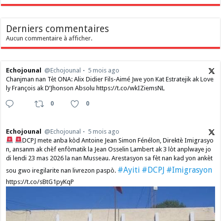
Derniers commentaires
Aucun commentaire à afficher.
Echojounal
@Echojounal
5 mois ago
Chanjman nan Tèt ONA: Alix Didier Fils-Aimé Jwe yon Kat Estratejik ak Love
ly François ak D’Jhonson Absolu https://t.co/wkIZiemsNL
0
0
Echojounal
@Echojounal
5 mois ago
DCPJ mete anba kòd Antoine Jean Simon Fénélon, Direktè Imigrasyo
n, ansanm ak chèf enfòmatik la Jean Osselin Lambert ak 3 lòt anplwaye jo
di lendi 23 mas 2026 la nan Musseau. Arestasyon sa fèt nan kad yon ankèt
#Ayiti
#DCPJ
#Imigrasyon
sou gwo iregilarite nan livrezon paspò.
https://t.co/sBtG1pyKqP