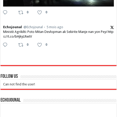
0
0
Echojounal
@Echojounal
5 mois ago
Ministè Agrikilti: Poto Mitan Devlopman ak Sekirite Manje nan yon Peyi http
s://t.co/bHjkyLRwtV
0
0
Follow Us
Can not find the user!
Echojounal