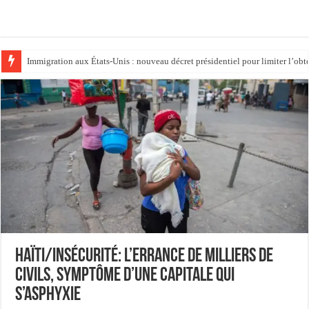
Immigration aux États-Unis : nouveau décret présidentiel pour limiter l’obte
Thaïlande : un adolescent tué ses grands-parents et fait cinq morts dans son
Haïti/Insécurité: L’errance de milliers de
civils, symptôme d’une capitale qui
s’asphyxie