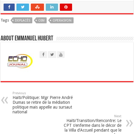
a
Tags
DEPLACÉS
t
OIM
OPERASYON
s
About Emmanuel Hubert
A
p
p
Previous
Haïti/Politique: Mgr Pierre André
Dumas se retire de la médiation
politique mais appelle au sursaut
national
Next
Haïti/Transition/Rencontre: Le
CPT s’enferme dans le décor de
la Villa d’Accueil pendant que le