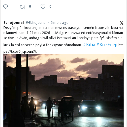
0
0
Echojounal
@Echojounal
5 mois ago
Dezyèm pàn kouran jeneral nan mwens pase yon semèn frape zile kiba na
n lannwit samdi 21 mas 2026 la. Malgre konvwa èd entènasyonal ki kòman
se rive La Avàn, anbago lwil oliv Lèzetazini an kontinye pete fyèl sistèm ele
#Kiba
#KrizEnèji
ktrik la epi anpeche peyi a fonksyone nòmalman.
htt
ps://t.co/6fjqcoun7k