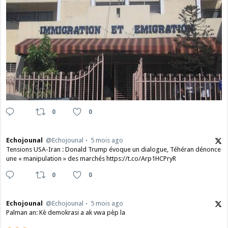
0
0
Echojounal
@Echojounal
5 mois ago
Tensions USA-Iran : Donald Trump évoque un dialogue, Téhéran dénonce
une « manipulation » des marchés https://t.co/Arp1HCPryR
0
0
Echojounal
@Echojounal
5 mois ago
Palman an: Kè demokrasi a ak vwa pèp la