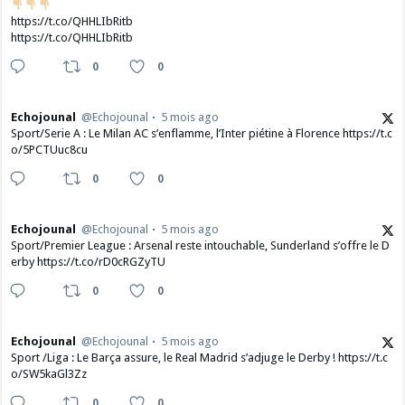
https://t.co/QHHLIbRitb
https://t.co/QHHLIbRitb
0
0
Echojounal
@Echojounal
5 mois ago
Sport/Serie A : Le Milan AC s’enflamme, l’Inter piétine à Florence https://t.c
o/5PCTUuc8cu
0
0
Echojounal
@Echojounal
5 mois ago
Sport/Premier League : Arsenal reste intouchable, Sunderland s’offre le D
erby https://t.co/rD0cRGZyTU
0
0
Echojounal
@Echojounal
5 mois ago
Sport /Liga : Le Barça assure, le Real Madrid s’adjuge le Derby ! https://t.c
o/SW5kaGl3Zz
0
0