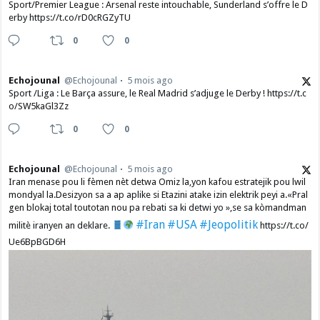
Sport/Premier League : Arsenal reste intouchable, Sunderland s’offre le D
erby https://t.co/rD0cRGZyTU
0
0
Echojounal
@Echojounal
5 mois ago
Sport /Liga : Le Barça assure, le Real Madrid s’adjuge le Derby ! https://t.c
o/SW5kaGl3Zz
0
0
Echojounal
@Echojounal
5 mois ago
Iran menase pou li fèmen nèt detwa Omiz la,yon kafou estratejik pou lwil
mondyal la.Desizyon sa a ap aplike si Etazini atake izin elektrik peyi a.​«Pral
gen blokaj total toutotan nou pa rebati sa ki detwi yo »,se sa kòmandman
#Iran
#USA
#Jeopolitik
militè iranyen an deklare.
https://t.co/
Ue6BpBGD6H