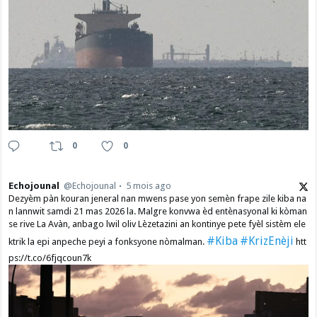
0
0
Echojounal
@Echojounal
5 mois ago
Dezyèm pàn kouran jeneral nan mwens pase yon semèn frape zile kiba na
n lannwit samdi 21 mas 2026 la. Malgre konvwa èd entènasyonal ki kòman
se rive La Avàn, anbago lwil oliv Lèzetazini an kontinye pete fyèl sistèm ele
#Kiba
#KrizEnèji
ktrik la epi anpeche peyi a fonksyone nòmalman.
htt
ps://t.co/6fjqcoun7k