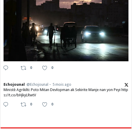
0
0
Echojounal
@Echojounal
5 mois ago
Ministè Agrikilti: Poto Mitan Devlopman ak Sekirite Manje nan yon Peyi http
s://t.co/bHjkyLRwtV
0
0