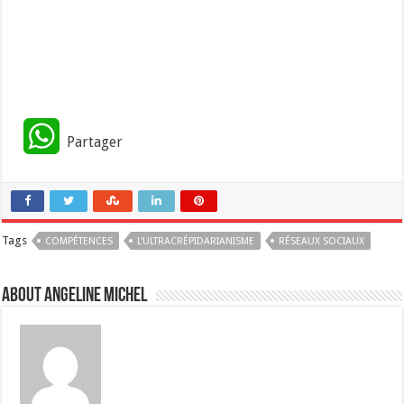
W
Partager
h
a
Tags
COMPÉTENCES
t
L'ULTRACRÉPIDARIANISME
RÉSEAUX SOCIAUX
s
About Angeline Michel
A
p
p