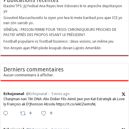
Publications recentes
Etazini/TPS: JiJ Fedeal Ana Reyes leve òdonans ki te anpeche depòtasyon
yo
Gouvènè Massachusetts la siyen yon lwa ki mete barikad pou ajan ICE yo
nan zòn sansib yo.
SÉNÉGAL : PRISON FERME POUR TROIS CHRONIQUEURS PROCHES DE
PASTEF APRÈS DES PROPOS VISANT LE PRÉSIDENT
Football populaire vs football business : deux visions, un même jeu
Yon Ansyen ajan PNH plede koupab devan Lajistis Amerikèn
Derniers commentaires
Aucun commentaire à afficher.
Echojounal
@Echojounal
5 mois ago
Chanjman nan Tèt ONA: Alix Didier Fils-Aimé Jwe yon Kat Estratejik ak Love
ly François ak D’Jhonson Absolu https://t.co/wkIZiemsNL
0
0