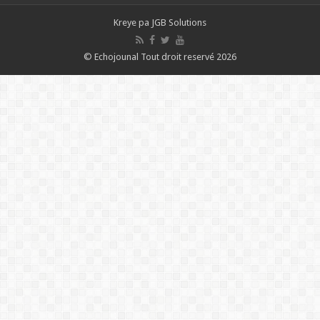
Kreye pa
JGB Solutions
© Echojounal Tout droit reservé 2026