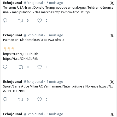
Echojounal
@Echojounal
5 mois ago
Tensions USA-Iran : Donald Trump évoque un dialogue, Téhéran dénonce
une « manipulation » des marchés https://t.co/Arp1HCPryR
0
0
Echojounal
@Echojounal
5 mois ago
Palman an: Kè demokrasi a ak vwa pèp la
https://t.co/QHHLIbRitb
https://t.co/QHHLIbRitb
0
0
Echojounal
@Echojounal
5 mois ago
Sport/Serie A : Le Milan AC s’enflamme, l’Inter piétine à Florence https://t.c
o/5PCTUuc8cu
0
0
Echojounal
@Echojounal
5 mois ago