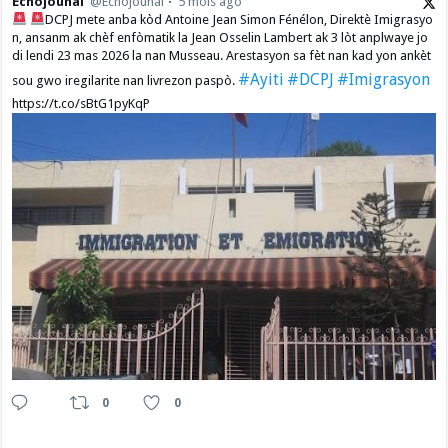
Echojounal
@Echojounal
5 mois ago
DCPJ mete anba kòd Antoine Jean Simon Fénélon, Direktè Imigrasyo
n, ansanm ak chèf enfòmatik la Jean Osselin Lambert ak 3 lòt anplwaye jo
di lendi 23 mas 2026 la nan Musseau. Arestasyon sa fèt nan kad yon ankèt
#Ayiti
#DCPJ
#Imigrasyon
sou gwo iregilarite nan livrezon paspò.
https://t.co/sBtG1pyKqP
0
0