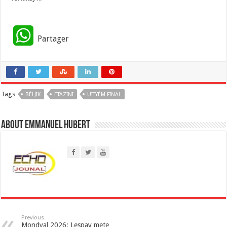
W
Partager
h
a
Tags
BÈLJIK
t
ETAZINI
UITYÈM FINAL
s
About Emmanuel Hubert
A
p
p
Previous
Mondyal 2026: Lespay mete