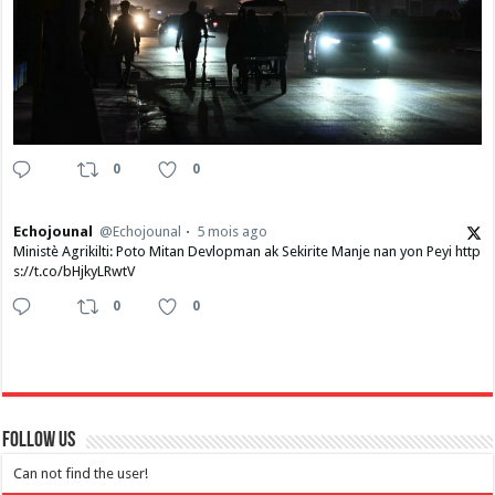
0
0
Echojounal
@Echojounal
5 mois ago
Ministè Agrikilti: Poto Mitan Devlopman ak Sekirite Manje nan yon Peyi http
s://t.co/bHjkyLRwtV
0
0
Follow Us
Can not find the user!