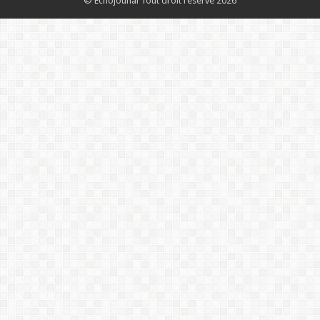
© Echojounal Tout droit reservé 2026