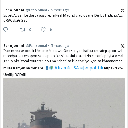
Echojounal
@Echojounal
5 mois ago
Sport /Liga : Le Barça assure, le Real Madrid s’adjuge le Derby ! https://t.c
o/SW5kaGl3Zz
0
0
Echojounal
@Echojounal
5 mois ago
Iran menase pou li fèmen nèt detwa Omiz la,yon kafou estratejik pou lwil
mondyal la.Desizyon sa a ap aplike si Etazini atake izin elektrik peyi a.​«Pral
gen blokaj total toutotan nou pa rebati sa ki detwi yo »,se sa kòmandman
#Iran
#USA
#Jeopolitik
militè iranyen an deklare.
https://t.co/
Ue6BpBGD6H