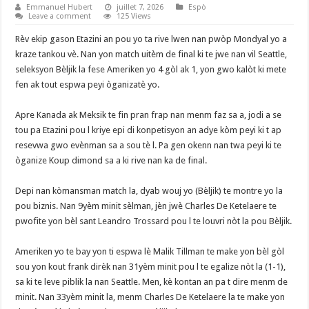
Emmanuel Hubert
juillet 7, 2026
Espò
Leave a comment
125 Views
Rèv ekip gason Etazini an pou yo ta rive lwen nan pwòp Mondyal yo a
kraze tankou vè. Nan yon match uitèm de final ki te jwe nan vil Seattle,
seleksyon Bèljik la fese Ameriken yo 4 gòl ak 1, yon gwo kalòt ki mete
fen ak tout espwa peyi òganizatè yo.
‎Apre Kanada ak Meksik te fin pran frap nan menm faz sa a, jodi a se
tou pa Etazini pou l kriye epi di konpetisyon an adye kòm peyi ki t ap
resevwa gwo evènman sa a sou tè l. Pa gen okenn nan twa peyi ki te
òganize Koup dimond sa a ki rive nan ka de final.
‎Depi nan kòmansman match la, dyab wouj yo (Bèljik) te montre yo la
pou biznis. Nan 9yèm minit sèlman, jèn jwè Charles De Ketelaere te
pwofite yon bèl sant Leandro Trossard pou l te louvri nòt la pou Bèljik.
‎Ameriken yo te bay yon ti espwa lè Malik Tillman te make yon bèl gòl
sou yon kout frank dirèk nan 31yèm minit pou l te egalize nòt la (1-1),
sa ki te leve piblik la nan Seattle. Men, kè kontan an pa t dire menm de
minit. Nan 33yèm minit la, menm Charles De Ketelaere la te make yon