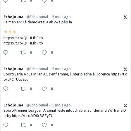
0
0
Echojounal
@Echojounal
5 mois ago
Palman an: Kè demokrasi a ak vwa pèp la
https://t.co/QHHLIbRitb
https://t.co/QHHLIbRitb
0
0
Echojounal
@Echojounal
5 mois ago
Sport/Serie A : Le Milan AC s’enflamme, l’Inter piétine à Florence https://t.c
o/5PCTUuc8cu
0
0
Echojounal
@Echojounal
5 mois ago
Sport/Premier League : Arsenal reste intouchable, Sunderland s’offre le D
erby https://t.co/rD0cRGZyTU
0
0