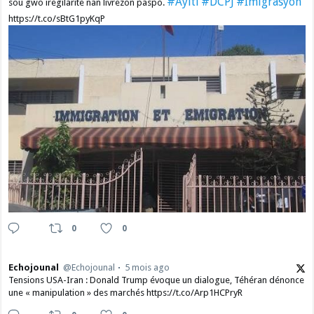
#Ayiti
#DCPJ
#Imigrasyon
sou gwo iregilarite nan livrezon paspò.
https://t.co/sBtG1pyKqP
0
0
Echojounal
@Echojounal
5 mois ago
Tensions USA-Iran : Donald Trump évoque un dialogue, Téhéran dénonce
une « manipulation » des marchés https://t.co/Arp1HCPryR