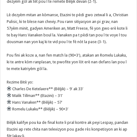
dezyèm gòl ak tèt pou l te remete Bèljik devan (2-1).
‎Lè dezyèm mitan an kòmanse, Etazini te pèdi gwo zetwal li a, Christian
Pulisic, ki te blese nan cheviy. Pou rann sitiyasyon an pi grav, nan
57yèm minit, gadyen Ameriken an, Matt Freese, fè yon gwo erè kote li
te bay Hans Vanaken boul la. Vanaken pa t pèdi tan pou l te voye l tou
dousman nan yon kaj ki te vid pou l te fè nòt la pase (3-1).
‎Pou fini ak koze a, nan fen match la (90+3′), atakan an Romelu Lukaku,
ki te antre kòm ranplasan, te pwofite yon lòt erè nan defans lan pou l
te mete katriyèm gòl la.
‎Rezime Bitè yo:
Charles De Ketelaere** (Bèljik) – 9′ ak 33′
Malik Tillman** (Etazini) – 31′
Hans Vanaken** (Bèljik) – 57′
Romelu Lukaku** (Bèljik) – 90+3′
‎Bèljik kalifye pou ka de final kote li pral kontre ak peyi Lespay, pandan
Etazini ap rete chita nan televizyon pou gade rès konpetisyon an ki ap
fèt lakay li.