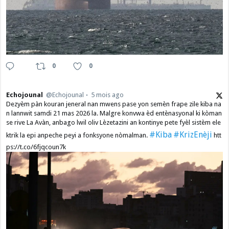
0
0
Echojounal
@Echojounal
5 mois ago
Dezyèm pàn kouran jeneral nan mwens pase yon semèn frape zile kiba na
n lannwit samdi 21 mas 2026 la. Malgre konvwa èd entènasyonal ki kòman
se rive La Avàn, anbago lwil oliv Lèzetazini an kontinye pete fyèl sistèm ele
#Kiba
#KrizEnèji
ktrik la epi anpeche peyi a fonksyone nòmalman.
htt
ps://t.co/6fjqcoun7k