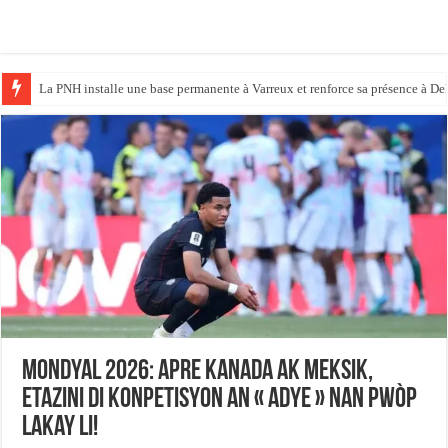
Haïti / Élections: KAPAB ferme la marche des inscriptions au CEP, la cartog
‎Mondyal 2026: Apre Kanada ak Meksik,
Etazini di konpetisyon an « Adye » nan pwòp
lakay li!