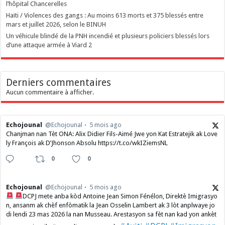
l’hôpital Chancerelles
Haïti / Violences des gangs : Au moins 613 morts et 375 blessés entre
mars et juillet 2026, selon le BINUH
Un véhicule blindé de la PNH incendié et plusieurs policiers blessés lors
d’une attaque armée à Viard 2
Derniers commentaires
Aucun commentaire à afficher.
Echojounal
@Echojounal
5 mois ago
Chanjman nan Tèt ONA: Alix Didier Fils-Aimé Jwe yon Kat Estratejik ak Love
ly François ak D’Jhonson Absolu https://t.co/wkIZiemsNL
0
0
Echojounal
@Echojounal
5 mois ago
DCPJ mete anba kòd Antoine Jean Simon Fénélon, Direktè Imigrasyo
n, ansanm ak chèf enfòmatik la Jean Osselin Lambert ak 3 lòt anplwaye jo
di lendi 23 mas 2026 la nan Musseau. Arestasyon sa fèt nan kad yon ankèt