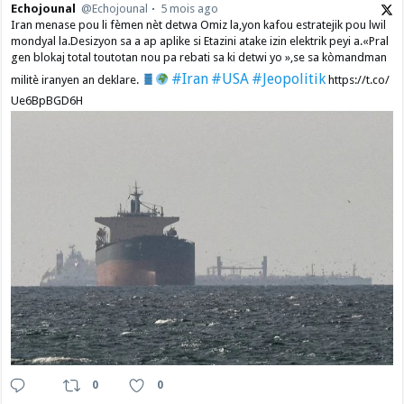
Echojounal
@Echojounal
5 mois ago
Iran menase pou li fèmen nèt detwa Omiz la,yon kafou estratejik pou lwil
mondyal la.Desizyon sa a ap aplike si Etazini atake izin elektrik peyi a.​«Pral
gen blokaj total toutotan nou pa rebati sa ki detwi yo »,se sa kòmandman
#Iran
#USA
#Jeopolitik
militè iranyen an deklare.
https://t.co/
Ue6BpBGD6H
0
0