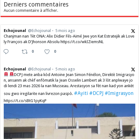
Derniers commentaires
Aucun commentaire à afficher.
Echojounal
@Echojounal
5 mois ago
Chanjman nan Tèt ONA: Alix Didier Fils-Aimé Jwe yon Kat Estratejik ak Love
ly François ak D’Jhonson Absolu https://t.co/wkIZiemsNL
0
0
Echojounal
@Echojounal
5 mois ago
DCPJ mete anba kòd Antoine Jean Simon Fénélon, Direktè Imigrasyo
n, ansanm ak chèf enfòmatik la Jean Osselin Lambert ak 3 lòt anplwaye jo
di lendi 23 mas 2026 la nan Musseau. Arestasyon sa fèt nan kad yon ankèt
#Ayiti
#DCPJ
#Imigrasyon
sou gwo iregilarite nan livrezon paspò.
https://t.co/sBtG1pyKqP