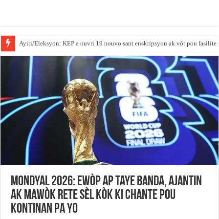
‎Ayiti/Eleksyon: KEP a ouvri 19 nouvo sant enskripsyon ak vòt pou fasilite
Déploiement d’un contingent de la GSF dans l’Artibonite : vers un resserre
Mondyal 2026: Ewòp ap taye banda, Ajantin
ak Mawòk rete sèl kòk ki chante pou
kontinan pa yo