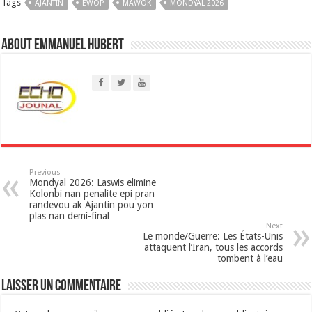
Tags
AJANTIN
t
EWÒP
MAWÒK
MONDYAL 2026
s
About Emmanuel Hubert
A
p
p
Previous
Mondyal 2026: Laswis elimine
Kolonbi nan penalite epi pran
randevou ak Ajantin pou yon
plas nan demi-final
Next
Le monde/Guerre: Les États-Unis
attaquent l’Iran, tous les accords
tombent à l’eau
Laisser un commentaire