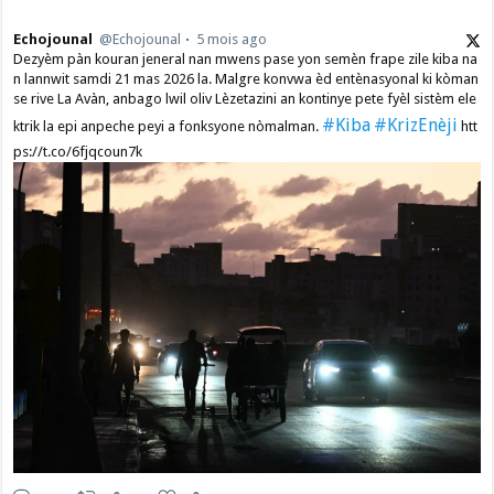
Echojounal
@Echojounal
5 mois ago
Dezyèm pàn kouran jeneral nan mwens pase yon semèn frape zile kiba na
n lannwit samdi 21 mas 2026 la. Malgre konvwa èd entènasyonal ki kòman
se rive La Avàn, anbago lwil oliv Lèzetazini an kontinye pete fyèl sistèm ele
#Kiba
#KrizEnèji
ktrik la epi anpeche peyi a fonksyone nòmalman.
htt
ps://t.co/6fjqcoun7k