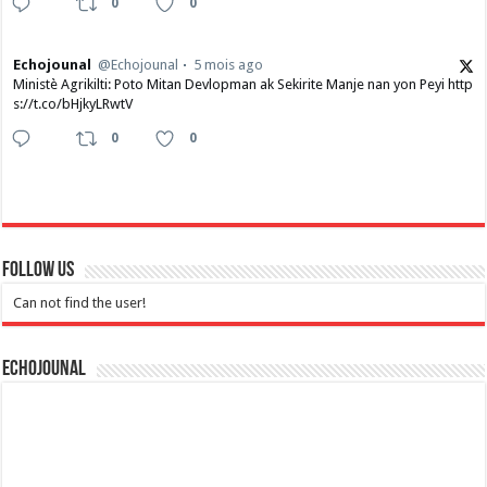
0
0
Echojounal
@Echojounal
5 mois ago
Ministè Agrikilti: Poto Mitan Devlopman ak Sekirite Manje nan yon Peyi http
s://t.co/bHjkyLRwtV
0
0
Follow Us
Can not find the user!
Echojounal