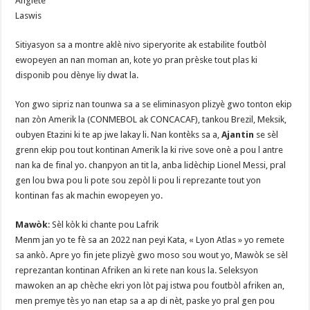
Angletè
Laswis
Sitiyasyon sa a montre aklè nivo siperyorite ak estabilite foutbòl
ewopeyen an nan moman an, kote yo pran prèske tout plas ki
disponib pou dènye liy dwat la.
Yon gwo sipriz nan tounwa sa a se eliminasyon plizyè gwo tonton ekip
nan zòn Amerik la (CONMEBOL ak CONCACAF), tankou Brezil, Meksik,
oubyen Etazini ki te ap jwe lakay li. Nan kontèks sa a,
Ajantin
se sèl
grenn ekip pou tout kontinan Amerik la ki rive sove onè a pou l antre
nan ka de final yo. chanpyon an tit la, anba lidèchip Lionel Messi, pral
gen lou bwa pou li pote sou zepòl li pou li reprezante tout yon
kontinan fas ak machin ewopeyen yo.
Mawòk
: Sèl kòk ki chante pou Lafrik
Menm jan yo te fè sa an 2022 nan peyi Kata, « Lyon Atlas » yo remete
sa ankò. Apre yo fin jete plizyè gwo moso sou wout yo, Mawòk se sèl
reprezantan kontinan Afriken an ki rete nan kous la. Seleksyon
mawoken an ap chèche ekri yon lòt paj istwa pou foutbòl afriken an,
men premye tès yo nan etap sa a ap di nèt, paske yo pral gen pou