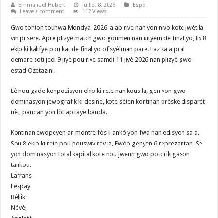
Emmanuel Hubert
juillet 8, 2026
Espò
Leave a comment
112 Views
Gwo tonton tounwa Mondyal 2026 la ap rive nan yon nivo kote jwèt la
vin pi sere. Apre plizyè match gwo goumen nan uityèm de final yo, lis 8
ekip ki kalifye pou kat de final yo ofisyèlman pare. Faz sa a pral
demare soti jedi 9 jiyè pou rive samdi 11 jiyè 2026 nan plizyè gwo
estad Ozetazini.
Lè nou gade konpozisyon ekip ki rete nan kous la, gen yon gwo
dominasyon jewografik ki desine, kote sèten kontinan prèske disparèt
nèt, pandan yon lòt ap taye banda.
Kontinan ewopeyen an montre fòs li ankò yon fwa nan edisyon sa a.
Sou 8 ekip ki rete pou pouswiv rèv la, Ewòp genyen 6 reprezantan. Se
yon dominasyon total kapital kote nou jwenn gwo potorik gason
tankou:
Lafrans
Lespay
Bèljik
Nòvèj