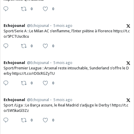
0
0
Echojounal
@Echojounal
5 mois ago
Sport/Serie A : Le Milan AC s’enflamme, l’Inter piétine à Florence https://t.c
o/5PCTUuc8cu
0
0
Echojounal
@Echojounal
5 mois ago
Sport/Premier League : Arsenal reste intouchable, Sunderland s’offre le D
erby https://t.co/rD0cRGZyTU
0
0
Echojounal
@Echojounal
5 mois ago
Sport /Liga : Le Barça assure, le Real Madrid s’adjuge le Derby ! https://t.c
o/SW5kaGl3Zz
0
0