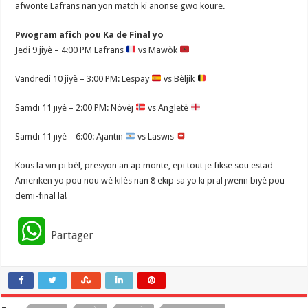
afwonte Lafrans nan yon match ki anonse gwo koure.
Pwogram afich pou Ka de Final yo
Jedi 9 jiyè – 4:00 PM Lafrans
vs Mawòk
Vandredi 10 jiyè – 3:00 PM: Lespay
vs Bèljik
Samdi 11 jiyè – 2:00 PM: Nòvèj
vs Angletè
Samdi 11 jiyè – 6:00: Ajantin
vs Laswis
Kous la vin pi bèl, presyon an ap monte, epi tout je fikse sou estad
Ameriken yo pou nou wè kilès nan 8 ekip sa yo ki pral jwenn biyè pou
demi-final la!
W
Partager
h
a