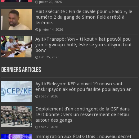
juillet 20, 2026
Haïti/​Sécurité : Fin de cavale pour « Fado », le
numéro 2 du gang de Simon Pelé arrêté à
Jérémie.
janvier 14, 2026
Ayiti/Transpò: Yon « ti kout » kat petwòl pou
yon ti gwoup chofè, èske se yon solisyon tout
bon?
avril 25, 2026
Derniers articles
‎Ayiti/Eleksyon: KEP a ouvri 19 nouvo sant
enskripsyon ak vòt pou fasilite popilasyon an
août 7, 2026
Déploiement d’un contingent de la GSF dans
l’Artibonite : vers un resserrement de l’étau
autour des gangs
août 7, 2026
Immigration aux États-Unis : nouveau décret