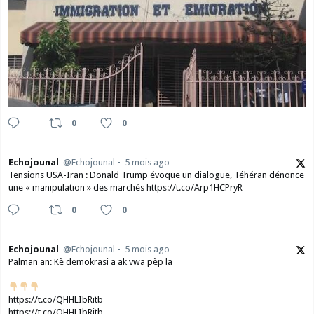
0
0
Echojounal
@Echojounal
5 mois ago
Tensions USA-Iran : Donald Trump évoque un dialogue, Téhéran dénonce
une « manipulation » des marchés https://t.co/Arp1HCPryR
0
0
Echojounal
@Echojounal
5 mois ago
Palman an: Kè demokrasi a ak vwa pèp la
https://t.co/QHHLIbRitb
https://t.co/QHHLIbRitb