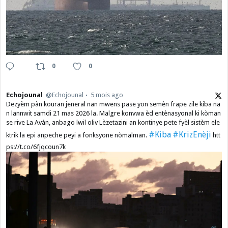
0
0
Echojounal
@Echojounal
5 mois ago
Dezyèm pàn kouran jeneral nan mwens pase yon semèn frape zile kiba na
n lannwit samdi 21 mas 2026 la. Malgre konvwa èd entènasyonal ki kòman
se rive La Avàn, anbago lwil oliv Lèzetazini an kontinye pete fyèl sistèm ele
#Kiba
#KrizEnèji
ktrik la epi anpeche peyi a fonksyone nòmalman.
htt
ps://t.co/6fjqcoun7k