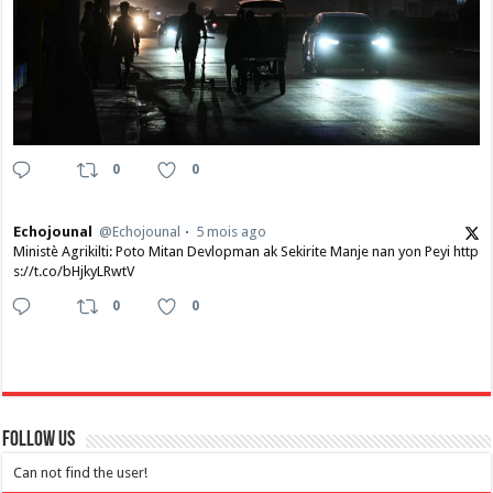
0
0
Echojounal
@Echojounal
5 mois ago
Ministè Agrikilti: Poto Mitan Devlopman ak Sekirite Manje nan yon Peyi http
s://t.co/bHjkyLRwtV
0
0
Follow Us
Can not find the user!