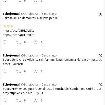
0
0
Echojounal
@Echojounal
5 mois ago
Palman an: Kè demokrasi a ak vwa pèp la
https://t.co/QHHLIbRitb
https://t.co/QHHLIbRitb
0
0
Echojounal
@Echojounal
5 mois ago
Sport/Serie A : Le Milan AC s’enflamme, l’Inter piétine à Florence https://t.c
o/5PCTUuc8cu
0
0
Echojounal
@Echojounal
5 mois ago
Sport/Premier League : Arsenal reste intouchable, Sunderland s’offre le D
erby https://t.co/rD0cRGZyTU
0
0