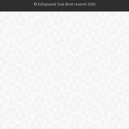
© Echojounal Tout droit reservé 2026