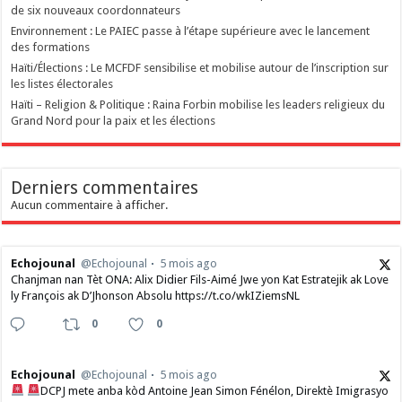
de six nouveaux coordonnateurs
Environnement : Le PAIEC passe à l’étape supérieure avec le lancement
des formations
Haïti/Élections : Le MCFDF sensibilise et mobilise autour de l’inscription sur
les listes électorales
Haïti – Religion & Politique : Raina Forbin mobilise les leaders religieux du
Grand Nord pour la paix et les élections
Derniers commentaires
Aucun commentaire à afficher.
Echojounal
@Echojounal
5 mois ago
Chanjman nan Tèt ONA: Alix Didier Fils-Aimé Jwe yon Kat Estratejik ak Love
ly François ak D’Jhonson Absolu https://t.co/wkIZiemsNL
0
0
Echojounal
@Echojounal
5 mois ago
DCPJ mete anba kòd Antoine Jean Simon Fénélon, Direktè Imigrasyo