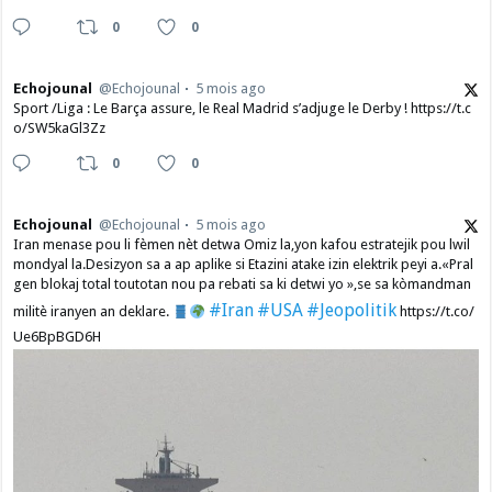
0
0
Echojounal
@Echojounal
5 mois ago
Sport /Liga : Le Barça assure, le Real Madrid s’adjuge le Derby ! https://t.c
o/SW5kaGl3Zz
0
0
Echojounal
@Echojounal
5 mois ago
Iran menase pou li fèmen nèt detwa Omiz la,yon kafou estratejik pou lwil
mondyal la.Desizyon sa a ap aplike si Etazini atake izin elektrik peyi a.​«Pral
gen blokaj total toutotan nou pa rebati sa ki detwi yo »,se sa kòmandman
#Iran
#USA
#Jeopolitik
militè iranyen an deklare.
https://t.co/
Ue6BpBGD6H