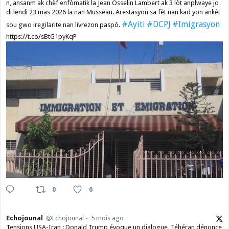
n, ansanm ak chèf enfòmatik la Jean Osselin Lambert ak 3 lòt anplwaye jo
di lendi 23 mas 2026 la nan Musseau. Arestasyon sa fèt nan kad yon ankèt
#Ayiti
#DCPJ
#Imigrasyon
sou gwo iregilarite nan livrezon paspò.
https://t.co/sBtG1pyKqP
0
0
Echojounal
@Echojounal
5 mois ago
Tensions USA-Iran : Donald Trump évoque un dialogue, Téhéran dénonce