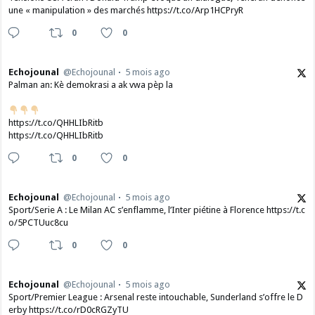
une « manipulation » des marchés https://t.co/Arp1HCPryR
0
0
Echojounal
@Echojounal
5 mois ago
Palman an: Kè demokrasi a ak vwa pèp la
https://t.co/QHHLIbRitb
https://t.co/QHHLIbRitb
0
0
Echojounal
@Echojounal
5 mois ago
Sport/Serie A : Le Milan AC s’enflamme, l’Inter piétine à Florence https://t.c
o/5PCTUuc8cu
0
0
Echojounal
@Echojounal
5 mois ago
Sport/Premier League : Arsenal reste intouchable, Sunderland s’offre le D
erby https://t.co/rD0cRGZyTU