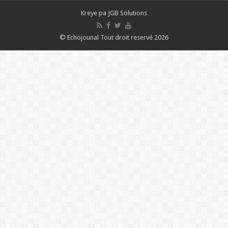
Kreye pa
JGB Solutions
© Echojounal Tout droit reservé 2026