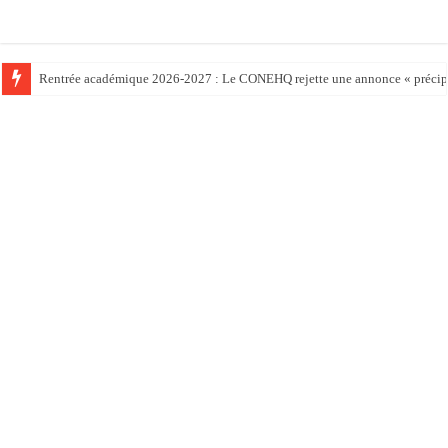
Rentrée académique 2026-2027 : Le CONEHQ rejette une annonce « précipit