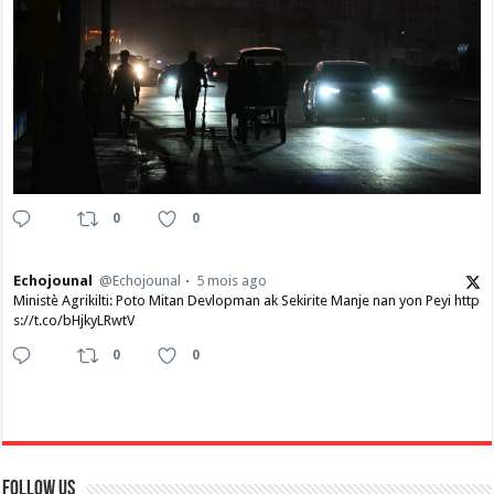
0
0
Echojounal
@Echojounal
5 mois ago
Ministè Agrikilti: Poto Mitan Devlopman ak Sekirite Manje nan yon Peyi http
s://t.co/bHjkyLRwtV
0
0
Follow Us