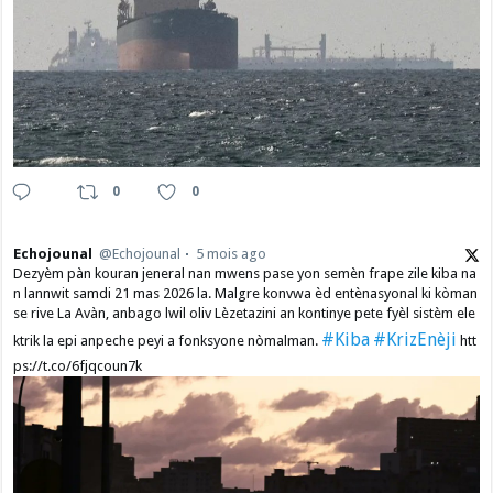
0
0
Echojounal
@Echojounal
5 mois ago
Dezyèm pàn kouran jeneral nan mwens pase yon semèn frape zile kiba na
n lannwit samdi 21 mas 2026 la. Malgre konvwa èd entènasyonal ki kòman
se rive La Avàn, anbago lwil oliv Lèzetazini an kontinye pete fyèl sistèm ele
#Kiba
#KrizEnèji
ktrik la epi anpeche peyi a fonksyone nòmalman.
htt
ps://t.co/6fjqcoun7k