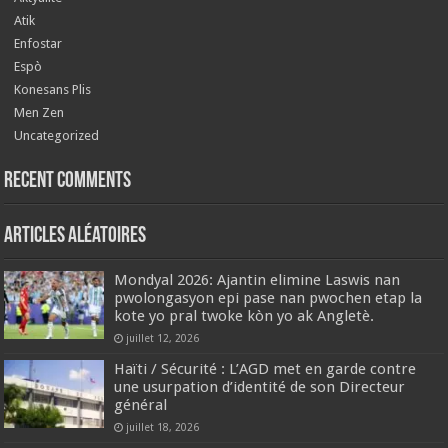
Atik
Enfostar
Espò
Konesans Plis
Men Zen
Uncategorized
Recent Comments
Articles aléatoires
‎Mondyal 2026: Ajantin elimine Laswis nan
pwolongasyon epi pase nan pwochen etap la
kote yo pral twoke kòn yo ak Angletè.
juillet 12, 2026
Haïti / Sécurité : L’AGD met en garde contre
une usurpation d’identité de son Directeur
général
juillet 18, 2026