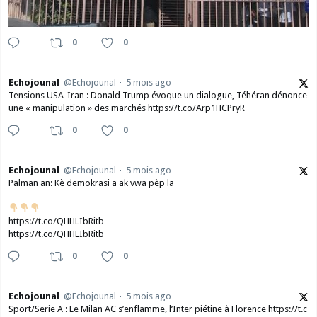
0
0
Echojounal
@Echojounal
5 mois ago
Tensions USA-Iran : Donald Trump évoque un dialogue, Téhéran dénonce
une « manipulation » des marchés https://t.co/Arp1HCPryR
0
0
Echojounal
@Echojounal
5 mois ago
Palman an: Kè demokrasi a ak vwa pèp la
https://t.co/QHHLIbRitb
https://t.co/QHHLIbRitb
0
0
Echojounal
@Echojounal
5 mois ago
Sport/Serie A : Le Milan AC s’enflamme, l’Inter piétine à Florence https://t.c