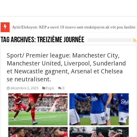
‎Ayiti/Eleksyon: KEP a ouvri 19 nouvo sant enskripsyon ak vòt pou fasilite
Tag Archives:
treizième journée
‎Sport/ Premier league: Manchester City,
Manchester United, Liverpool, Sunderland
et Newcastle gagnent, Arsenal et Chelsea
se neutralisent.
décembre 2, 2025
Espò
0