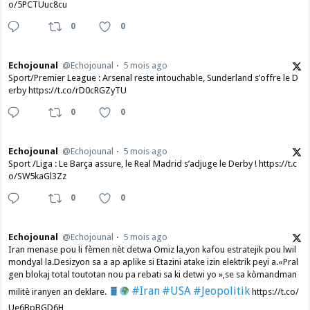
o/5PCTUuc8cu
0
0
Echojounal
@Echojounal
5 mois ago
Sport/Premier League : Arsenal reste intouchable, Sunderland s’offre le D
erby https://t.co/rD0cRGZyTU
0
0
Echojounal
@Echojounal
5 mois ago
Sport /Liga : Le Barça assure, le Real Madrid s’adjuge le Derby ! https://t.c
o/SW5kaGl3Zz
0
0
Echojounal
@Echojounal
5 mois ago
Iran menase pou li fèmen nèt detwa Omiz la,yon kafou estratejik pou lwil
mondyal la.Desizyon sa a ap aplike si Etazini atake izin elektrik peyi a.​«Pral
gen blokaj total toutotan nou pa rebati sa ki detwi yo »,se sa kòmandman
#Iran
#USA
#Jeopolitik
militè iranyen an deklare.
https://t.co/
Ue6BpBGD6H