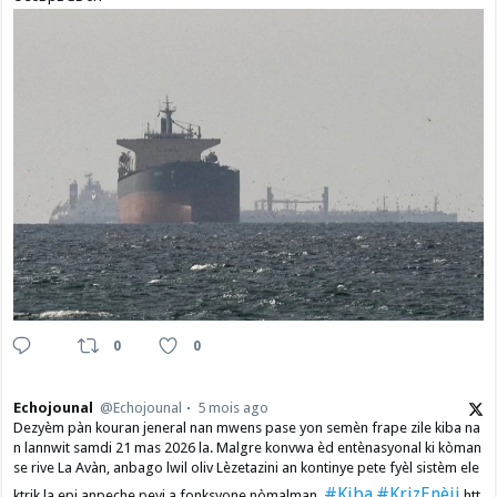
0
0
Echojounal
@Echojounal
5 mois ago
Dezyèm pàn kouran jeneral nan mwens pase yon semèn frape zile kiba na
n lannwit samdi 21 mas 2026 la. Malgre konvwa èd entènasyonal ki kòman
se rive La Avàn, anbago lwil oliv Lèzetazini an kontinye pete fyèl sistèm ele
#Kiba
#KrizEnèji
ktrik la epi anpeche peyi a fonksyone nòmalman.
htt