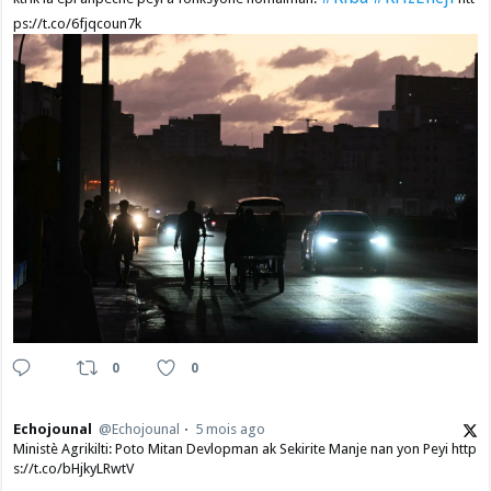
ps://t.co/6fjqcoun7k
0
0
Echojounal
@Echojounal
5 mois ago
Ministè Agrikilti: Poto Mitan Devlopman ak Sekirite Manje nan yon Peyi http
s://t.co/bHjkyLRwtV