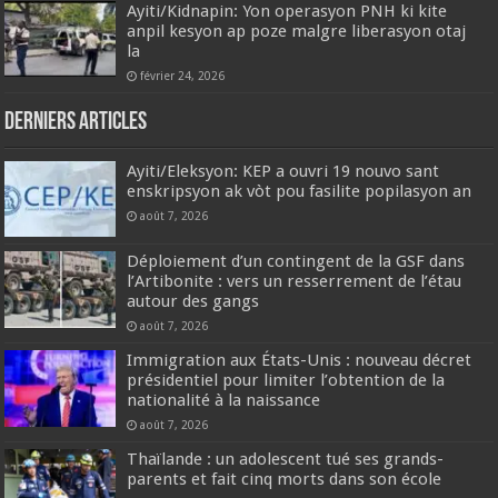
Ayiti/Kidnapin: Yon operasyon PNH ki kite
anpil kesyon ap poze malgre liberasyon otaj
la
février 24, 2026
Derniers articles
‎Ayiti/Eleksyon: KEP a ouvri 19 nouvo sant
enskripsyon ak vòt pou fasilite popilasyon an
août 7, 2026
Déploiement d’un contingent de la GSF dans
l’Artibonite : vers un resserrement de l’étau
autour des gangs
août 7, 2026
Immigration aux États-Unis : nouveau décret
présidentiel pour limiter l’obtention de la
nationalité à la naissance
août 7, 2026
Thaïlande : un adolescent tué ses grands-
parents et fait cinq morts dans son école