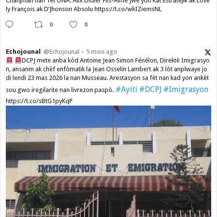
Chanjman nan Tèt ONA: Alix Didier Fils-Aimé Jwe yon Kat Estratejik ak Love
ly François ak D’Jhonson Absolu https://t.co/wkIZiemsNL
0
0
Echojounal
@Echojounal
5 mois ago
DCPJ mete anba kòd Antoine Jean Simon Fénélon, Direktè Imigrasyo
n, ansanm ak chèf enfòmatik la Jean Osselin Lambert ak 3 lòt anplwaye jo
di lendi 23 mas 2026 la nan Musseau. Arestasyon sa fèt nan kad yon ankèt
#Ayiti
#DCPJ
#Imigrasyon
sou gwo iregilarite nan livrezon paspò.
https://t.co/sBtG1pyKqP