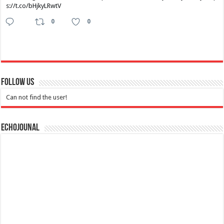
s://t.co/bHjkyLRwtV
0
0
Follow Us
Can not find the user!
Echojounal