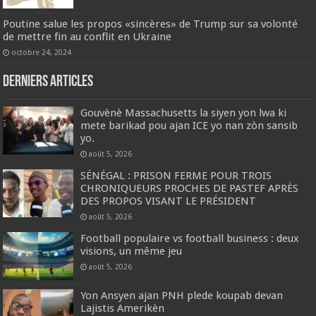
Poutine salue les propos «sincères» de Trump sur sa volonté
de mettre fin au conflit en Ukraine
octobre 24, 2024
Derniers articles
Gouvènè Massachusetts la siyen yon lwa ki
mete barikad pou ajan ICE yo nan zòn sansib
yo.
août 5, 2026
SÉNÉGAL : PRISON FERME POUR TROIS
CHRONIQUEURS PROCHES DE PASTEF APRÈS
DES PROPOS VISANT LE PRÉSIDENT
août 5, 2026
Football populaire vs football business : deux
visions, un même jeu
août 5, 2026
Yon Ansyen ajan PNH plede koupab devan
Lajistis Amerikèn