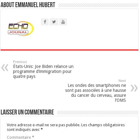
About Emmanuel Hubert
s
A
p
p
Previous
États-Unis: Joe Biden relance un
programme d’immigration pour
quatre pays
Next
Les ondes des smartphones ne
sont pas associées à une hausse
du cancer du cerveau, assure
l’OMS
Laisser un commentaire
Votre adresse e-mail ne sera pas publiée.
Les champs obligatoires
sont indiqués avec
*
Commentaire
*