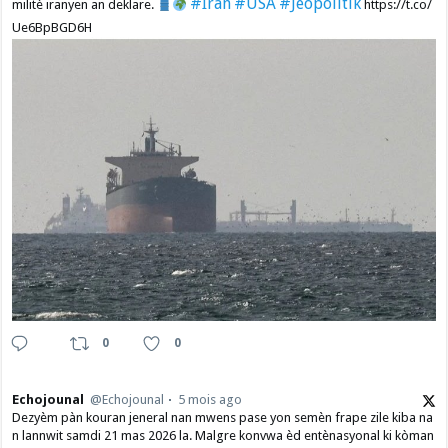
#Iran
#USA
#Jeopolitik
militè iranyen an deklare.
https://t.co/
Ue6BpBGD6H
0
0
Echojounal
@Echojounal
5 mois ago
Dezyèm pàn kouran jeneral nan mwens pase yon semèn frape zile kiba na
n lannwit samdi 21 mas 2026 la. Malgre konvwa èd entènasyonal ki kòman