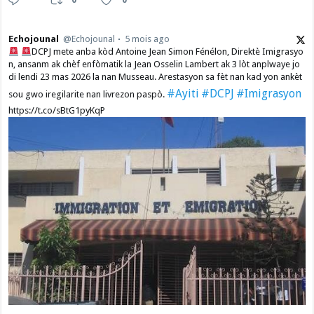
Echojounal
@Echojounal
5 mois ago
DCPJ mete anba kòd Antoine Jean Simon Fénélon, Direktè Imigrasyo
n, ansanm ak chèf enfòmatik la Jean Osselin Lambert ak 3 lòt anplwaye jo
di lendi 23 mas 2026 la nan Musseau. Arestasyon sa fèt nan kad yon ankèt
#Ayiti
#DCPJ
#Imigrasyon
sou gwo iregilarite nan livrezon paspò.
https://t.co/sBtG1pyKqP