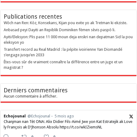
Publications recentes
Wòch nan Ren: Kòz, Konsekans, Kijan pou evite yo ak Tretman ki ekziste.
Anbasad peyi Dayiti an Repiblik Dominiken fèmen sèvis paspò li.
Ayiti/Eleksyon: Plis pase 11 000 moun deja enskri nan depatman Sid la pou
eleksyon yo
Transfert record au Real Madrid : la pépite ivoirienne Yan Diomandé
s’engage jusqu’en 2033
Êtes-vous sûr de vraiment connaître la différence entre un juge et un
magistrat ?
Derniers commentaires
Aucun commentaire à afficher.
Echojounal
@Echojounal
5 mois ago
Chanjman nan Tèt ONA: Alix Didier Fils-Aimé Jwe yon Kat Estratejik ak Love
ly François ak D’Jhonson Absolu https://t.co/wkIZiemsNL
0
0