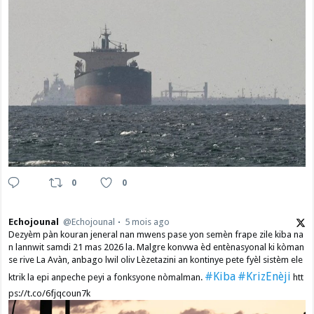
0
0
Echojounal
@Echojounal
5 mois ago
Dezyèm pàn kouran jeneral nan mwens pase yon semèn frape zile kiba na
n lannwit samdi 21 mas 2026 la. Malgre konvwa èd entènasyonal ki kòman
se rive La Avàn, anbago lwil oliv Lèzetazini an kontinye pete fyèl sistèm ele
#Kiba
#KrizEnèji
ktrik la epi anpeche peyi a fonksyone nòmalman.
htt
ps://t.co/6fjqcoun7k