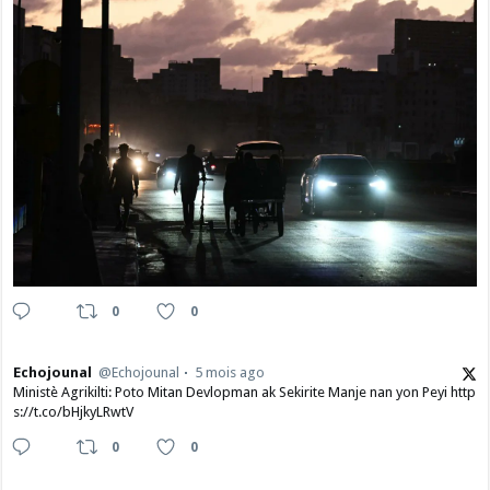
0
0
Echojounal
@Echojounal
5 mois ago
Ministè Agrikilti: Poto Mitan Devlopman ak Sekirite Manje nan yon Peyi http
s://t.co/bHjkyLRwtV
0
0