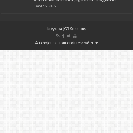
août 6, 2026
Kreye pa
JGB Solutions
© Echojounal Tout droit reservé 2026