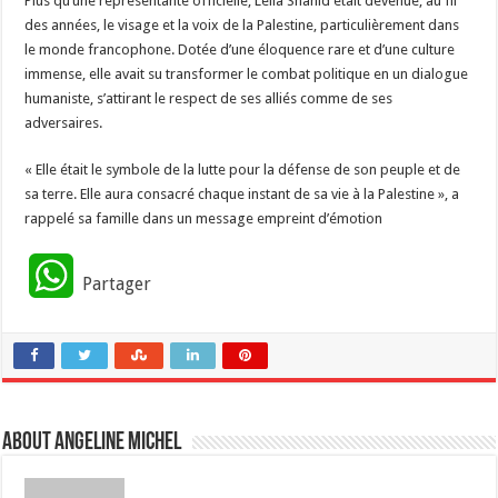
​Plus qu’une représentante officielle, Leïla Shahid était devenue, au fil
des années, le visage et la voix de la Palestine, particulièrement dans
le monde francophone. Dotée d’une éloquence rare et d’une culture
immense, elle avait su transformer le combat politique en un dialogue
humaniste, s’attirant le respect de ses alliés comme de ses
adversaires.
​« Elle était le symbole de la lutte pour la défense de son peuple et de
sa terre. Elle aura consacré chaque instant de sa vie à la Palestine », a
rappelé sa famille dans un message empreint d’émotion
W
Partager
h
a
t
About Angeline Michel
s
A