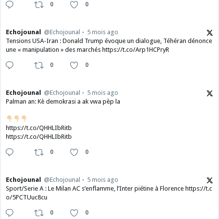
0
0
Echojounal
@Echojounal
5 mois ago
Tensions USA-Iran : Donald Trump évoque un dialogue, Téhéran dénonce
une « manipulation » des marchés https://t.co/Arp1HCPryR
0
0
Echojounal
@Echojounal
5 mois ago
Palman an: Kè demokrasi a ak vwa pèp la
https://t.co/QHHLIbRitb
https://t.co/QHHLIbRitb
0
0
Echojounal
@Echojounal
5 mois ago
Sport/Serie A : Le Milan AC s’enflamme, l’Inter piétine à Florence https://t.c
o/5PCTUuc8cu
0
0