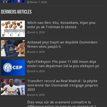
février 7, 2026
Derniers articles
Wòch nan Ren: Kòz, Konsekans, Kijan pou
evite yo ak Tretman ki ekziste.
août 6, 2026
Anbasad peyi Dayiti an Repiblik Dominiken
fèmen sèvis paspò li.
août 6, 2026
Ayiti/Eleksyon: Plis pase 11 000 moun deja
enskri nan depatman Sid la pou eleksyon yo
août 6, 2026
Transfert record au Real Madrid : la pépite
ivoirienne Yan Diomandé s’engage jusqu’en
2033
août 6, 2026
Êtes-vous sûr de vraiment connaître la
différence entre un juge et un magistrat ?