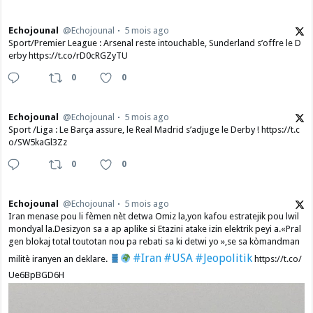
Echojounal
@Echojounal
5 mois ago
Sport/Premier League : Arsenal reste intouchable, Sunderland s’offre le D
erby https://t.co/rD0cRGZyTU
0
0
Echojounal
@Echojounal
5 mois ago
Sport /Liga : Le Barça assure, le Real Madrid s’adjuge le Derby ! https://t.c
o/SW5kaGl3Zz
0
0
Echojounal
@Echojounal
5 mois ago
Iran menase pou li fèmen nèt detwa Omiz la,yon kafou estratejik pou lwil
mondyal la.Desizyon sa a ap aplike si Etazini atake izin elektrik peyi a.​«Pral
gen blokaj total toutotan nou pa rebati sa ki detwi yo »,se sa kòmandman
#Iran
#USA
#Jeopolitik
militè iranyen an deklare.
https://t.co/
Ue6BpBGD6H