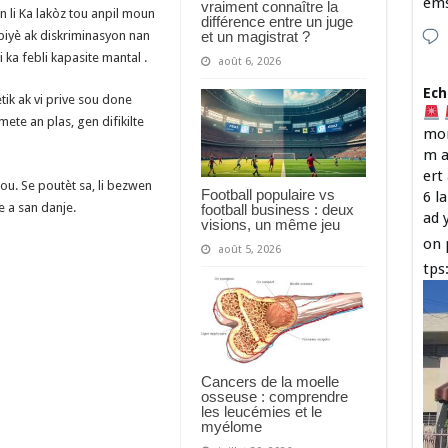
em
vraiment connaître la
 li Ka lakòz tou anpil moun
différence entre un juge
et un magistrat ?
biyè ak diskriminasyon nan
ka febli kapasite mantal .
août 6, 2026
Ech
ik ak vi prive sou done
te an plas, gen difikilte
mon
m a
ert
tou. Se poutèt sa, li bezwen
Football populaire vs
6 l
e a san danje.
football business : deux
ad 
visions, un même jeu
on 
août 5, 2026
tps
Cancers de la moelle
osseuse : comprendre
les leucémies et le
myélome