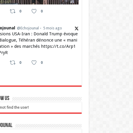
0
0
ojounal
@Echojounal
5 mois ago
sions USA-Iran : Donald Trump évoque
dialogue, Téhéran dénonce une « mani
ation » des marchés https://t.co/Arp1
ryR
0
0
ow Us
not find the user!
jounal