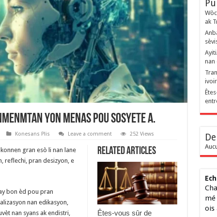
Pu
Wòch
ak T
Anba
sèvi
Ayit
nan 
Tran
ivoi
Êtes
entr
 anmenmtan yon menas pou sosyete a.
Konesans Plis
Leave a comment
252 Views
De
Aucu
Related Articles
i konnen gran esò li nan lane
 reflechi, pran desizyon, e
Ech
Cha
ay bon èd pou pran
mé 
nalizasyon nan edikasyon,
ois
Êtes-vous sûr de
èt nan syans ak endistri,