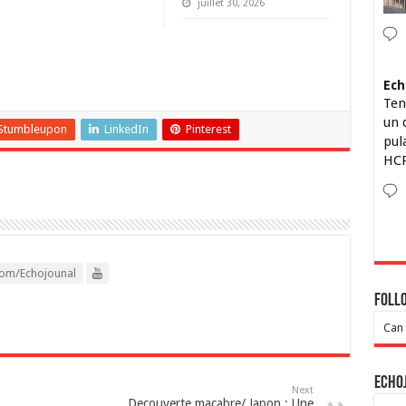
juillet 30, 2026
Ech
Ten
un 
Stumbleupon
LinkedIn
Pinterest
pul
HCP
om/Echojounal
Foll
Can 
Echo
Next
Decouverte macabre/ Japon : Une