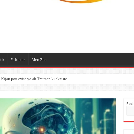
tik
Enfostar
Men Zen
ijan pou evite yo ak Tretman ki ekziste.
Rec