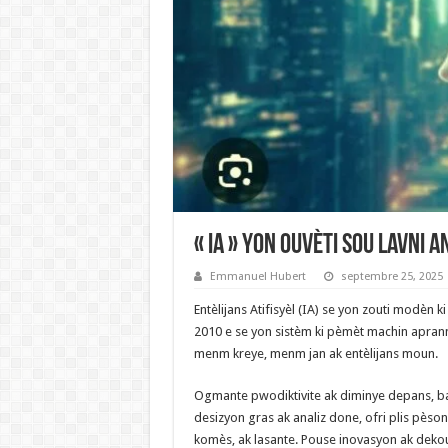
« IA » Yon ouvèti sou lavni
Emmanuel Hubert
septembre 25, 2025
Entèlijans Atifisyèl (IA) se yon zouti modèn k
2010 e se yon sistèm ki pèmèt machin aprann,
menm kreye, menm jan ak entèlijans moun.
Ogmante pwodiktivite ak diminye depans, b
desizyon gras ak analiz done, ofri plis pèso
komès, ak lasante. Pouse inovasyon ak dekouv