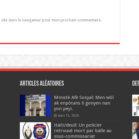
 site dans le navigateur pour mon prochain commentaire.
Articles aléatoires
De
Ministè Afè Sosyal: Men wòl
ak enpòtans li genyen nan
yon peyi.
mars 15, 2026
Haïti/deuil: Un policier
retrouvé mort par balle au
sous-commissariat