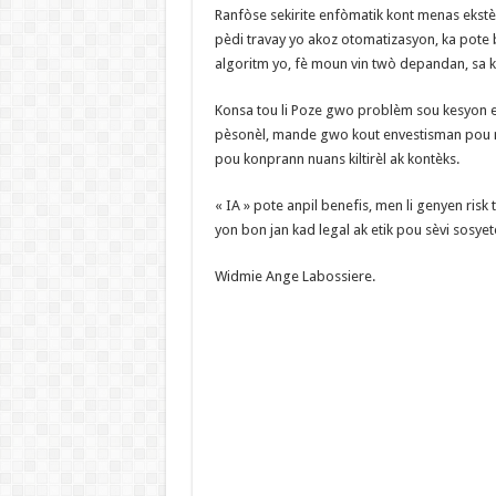
Ranfòse sekirite enfòmatik kont menas ekstèn
pèdi travay yo akoz otomatizasyon, ka pote 
algoritm yo, fè moun vin twò depandan, sa ki 
Konsa tou li Poze gwo problèm sou kesyon et
pèsonèl, mande gwo kout envestisman pou me
pou konprann nuans kiltirèl ak kontèks.
« IA » pote anpil benefis, men li genyen risk 
yon bon jan kad legal ak etik pou sèvi sosyet
Widmie Ange Labossiere.