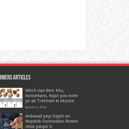
rniers articles
Wòch nan Ren: Kòz,
Konsekans, Kijan pou evite
yo ak Tretman ki ekziste.
août 6, 2026
Anbasad peyi Dayiti an
Repiblik Dominiken fèmen
sèvis paspò li.