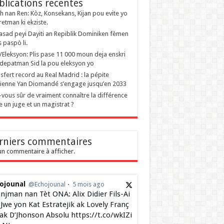
blications recentes
 nan Ren: Kòz, Konsekans, Kijan pou evite yo
retman ki ekziste.
sad peyi Dayiti an Repiblik Dominiken fèmen
s paspò li.
i/Eleksyon: Plis pase 11 000 moun deja enskri
depatman Sid la pou eleksyon yo
sfert record au Real Madrid : la pépite
rienne Yan Diomandé s’engage jusqu’en 2033
-vous sûr de vraiment connaître la différence
e un juge et un magistrat ?
rniers commentaires
n commentaire à afficher.
ojounal
@Echojounal
5 mois ago
njman nan Tèt ONA: Alix Didier Fils-Ai
Jwe yon Kat Estratejik ak Lovely Franç
 ak D’Jhonson Absolu https://t.co/wkIZi