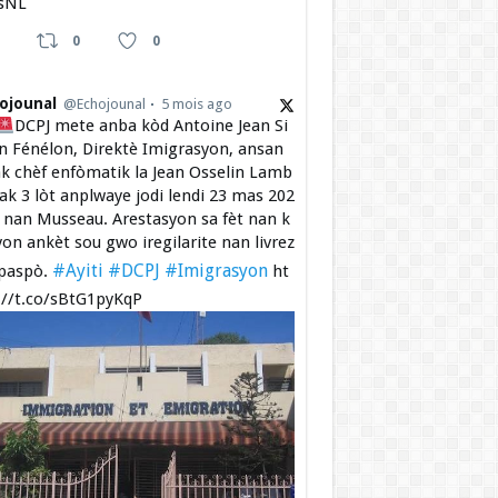
sNL
0
0
ojounal
@Echojounal
5 mois ago
DCPJ mete anba kòd Antoine Jean Si
 Fénélon, Direktè Imigrasyon, ansan
k chèf enfòmatik la Jean Osselin Lamb
 ak 3 lòt anplwaye jodi lendi 23 mas 202
a nan Musseau. Arestasyon sa fèt nan k
yon ankèt sou gwo iregilarite nan livrez
#Ayiti
#DCPJ
#Imigrasyon
paspò.
ht
://t.co/sBtG1pyKqP