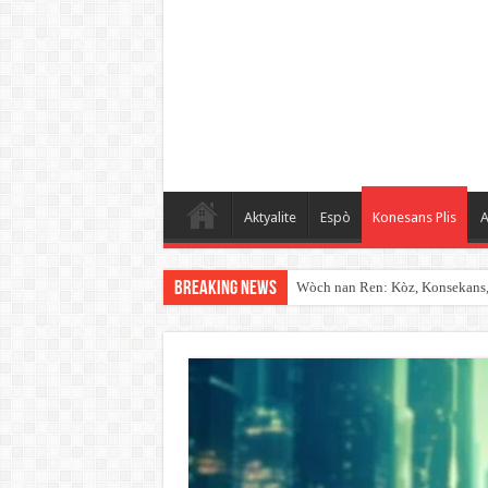
Aktyalite
Espò
Konesans Plis
A
Breaking News
Wòch nan Ren: Kòz, Konsekans, K