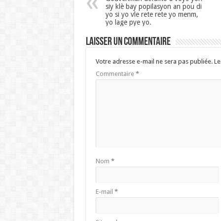
siy klè bay popilasyon an pou di
yo si yo vle rete rete yo menm,
yo lage pye yo.
Laisser un commentaire
Votre adresse e-mail ne sera pas publiée.
Le
Commentaire
*
Nom
*
E-mail
*