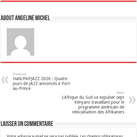
t
About Angeline Michel
s
A
p
p
Previous
Haïti/PAPJAZZ 2026 : Quatre
jours de JAZZ annoncés à Port-
au-Prince
Next
L’Afrique du Sud va expulser sept
Kényans travaillant pour le
programme américain de
relocalisation des Afrikaners
Laisser un commentaire
Votre adresse e-mail ne sera pas publiée.
Les champs obligatoires