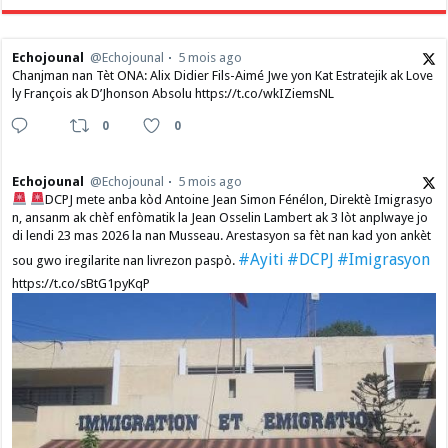
Echojounal
@Echojounal
5 mois ago
Chanjman nan Tèt ONA: Alix Didier Fils-Aimé Jwe yon Kat Estratejik ak Love
ly François ak D’Jhonson Absolu https://t.co/wkIZiemsNL
0
0
Echojounal
@Echojounal
5 mois ago
DCPJ mete anba kòd Antoine Jean Simon Fénélon, Direktè Imigrasyo
n, ansanm ak chèf enfòmatik la Jean Osselin Lambert ak 3 lòt anplwaye jo
di lendi 23 mas 2026 la nan Musseau. Arestasyon sa fèt nan kad yon ankèt
#Ayiti
#DCPJ
#Imigrasyon
sou gwo iregilarite nan livrezon paspò.
https://t.co/sBtG1pyKqP