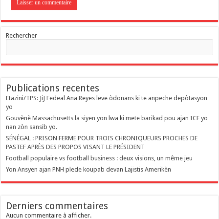
Rechercher
Publications recentes
Etazini/TPS: JiJ Fedeal Ana Reyes leve òdonans ki te anpeche depòtasyon
yo
Gouvènè Massachusetts la siyen yon lwa ki mete barikad pou ajan ICE yo
nan zòn sansib yo.
SÉNÉGAL : PRISON FERME POUR TROIS CHRONIQUEURS PROCHES DE
PASTEF APRÈS DES PROPOS VISANT LE PRÉSIDENT
Football populaire vs football business : deux visions, un même jeu
Yon Ansyen ajan PNH plede koupab devan Lajistis Amerikèn
Derniers commentaires
Aucun commentaire à afficher.