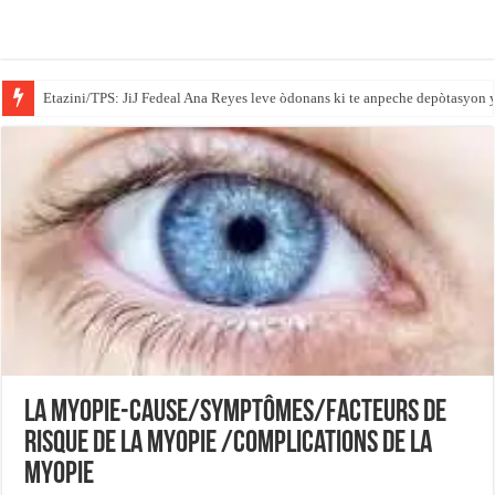
Gouvènè Massachusetts la siyen yon lwa ki mete barikad pou ajan ICE yo n
La myopie-cause/symptômes/facteurs de
risque de la myopie /Complications de la
myopie