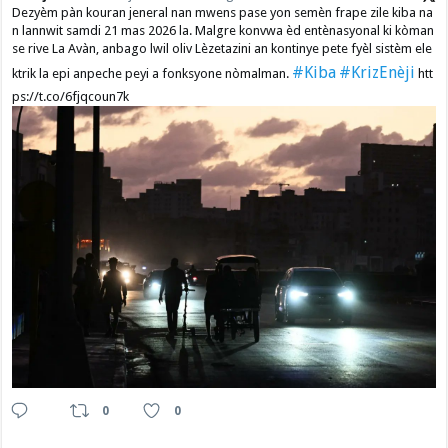
Dezyèm pàn kouran jeneral nan mwens pase yon semèn frape zile kiba na
n lannwit samdi 21 mas 2026 la. Malgre konvwa èd entènasyonal ki kòman
se rive La Avàn, anbago lwil oliv Lèzetazini an kontinye pete fyèl sistèm ele
#Kiba
#KrizEnèji
ktrik la epi anpeche peyi a fonksyone nòmalman.
htt
ps://t.co/6fjqcoun7k
0
0