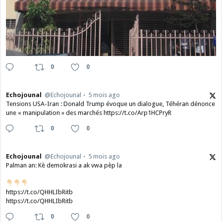
0
0
Echojounal
@Echojounal
5 mois ago
Tensions USA-Iran : Donald Trump évoque un dialogue, Téhéran dénonce
une « manipulation » des marchés https://t.co/Arp1HCPryR
0
0
Echojounal
@Echojounal
5 mois ago
Palman an: Kè demokrasi a ak vwa pèp la
https://t.co/QHHLIbRitb
https://t.co/QHHLIbRitb
0
0