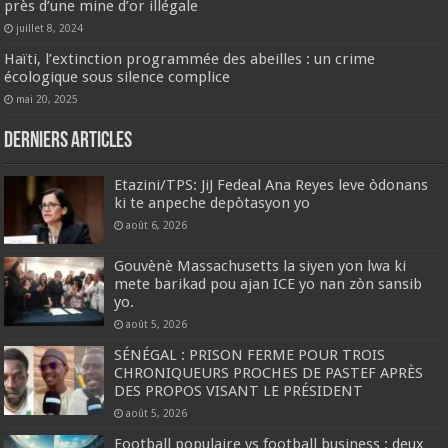
près d’une mine d’or illégale
juillet 8, 2024
Haïti, l’extinction programmée des abeilles : un crime
écologique sous silence complice
mai 20, 2025
Derniers articles
Etazini/TPS: JiJ Fedeal Ana Reyes leve òdonans
ki te anpeche depòtasyon yo
août 6, 2026
Gouvènè Massachusetts la siyen yon lwa ki
mete barikad pou ajan ICE yo nan zòn sansib
yo.
août 5, 2026
SÉNÉGAL : PRISON FERME POUR TROIS
CHRONIQUEURS PROCHES DE PASTEF APRÈS
DES PROPOS VISANT LE PRÉSIDENT
août 5, 2026
Football populaire vs football business : deux