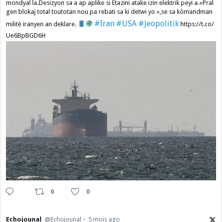
mondyal la.Desizyon sa a ap aplike si Etazini atake izin elektrik peyi a.​«Pral
gen blokaj total toutotan nou pa rebati sa ki detwi yo »,se sa kòmandman
#Iran
#USA
#Jeopolitik
militè iranyen an deklare.
https://t.co/
Ue6BpBGD6H
0
0
Echojounal
@Echojounal
5 mois ago