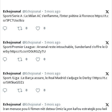
Echojounal
@Echojounal
5 mois ago
Sport/Serie A : Le Milan AC s’enflamme, l’Inter piétine à Florence https://t.c
o/5PCTUuc8cu
0
0
Echojounal
@Echojounal
5 mois ago
Sport/Premier League : Arsenal reste intouchable, Sunderland s’offre le D
erby https://t.co/rD0cRGZyTU
0
0
Echojounal
@Echojounal
5 mois ago
Sport /Liga : Le Barça assure, le Real Madrid s’adjuge le Derby ! https://t.c
o/SW5kaGl3Zz
0
0
Echojounal
@Echojounal
5 mois ago
Iran menase pou li fèmen nèt detwa Omiz la,yon kafou estratejik pou lwil