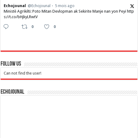
Echojounal
@Echojounal
5 mois ago
Ministè Agrikilti: Poto Mitan Devlopman ak Sekirite Manje nan yon Peyi http
s://t.co/bHjkyLRwtV
0
0
Follow Us
Can not find the user!
Echojounal