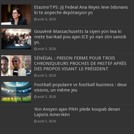
Etazini/TPS: JiJ Fedeal Ana Reyes leve òdonans
ki te anpeche depòtasyon yo
août 6, 2026
Gouvènè Massachusetts la siyen yon lwa ki
mete barikad pou ajan ICE yo nan zòn sansib
yo.
août 5, 2026
SÉNÉGAL : PRISON FERME POUR TROIS
CHRONIQUEURS PROCHES DE PASTEF APRÈS
DES PROPOS VISANT LE PRÉSIDENT
août 5, 2026
Football populaire vs football business : deux
visions, un même jeu
août 5, 2026
Yon Ansyen ajan PNH plede koupab devan
Lajistis Amerikèn
août 5, 2026