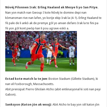
Nòvèj Pilonnen Irak: Erling Haaland ak Mesye li yo San Pitye.
Nan yon match nan Gwoup I kote Nòvèj te domine depi nan
kòmansman rive nan lafen, yo korije ekip Irak la (4-1). Erling Haaland te
fè pale de li ankò ak de premye gòl yo anvan defans Irak la te fini pa
fè yon gòl kont pwòp kan li pou agrave eskò a.
Estad kote match la te jwe
: Boston Stadium (Gillette Stadium), ki
nan vil Foxborough, Massachusetts.
Abit prensipal: Pierre Ghislain Atcho (abit entènasyonal ki soti nan peyi
Gabon).
Sanksyon (Katon jòn ak wouj):
Abit Atcho te bay yon sèl katon jòn