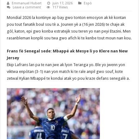
Emmanuel Hubert
juin 17, 2026
Espò
Leave a comment
117 Views
Mondial 2026 la kontinye ap bay gwo tonton emosyon ak kè kontan
pou tout fanatik boul sou tè a. Jounen yè a (16 jen 2026) te chaje ak
gòl, katon, epi gwo konba estratejik sou teren yo nan peyi Etazini. Men
rasanbleman konplè sou twa gwo afich ki te kenbe tout moun nan kou.
Frans fè Senegal sede: Mbappé ak Mesye li yo Klere nan New
Jersey
Ekip Lafrans lan pa te nan jwe ak lyon Teranga yo. Ble yo jwenn yon
viktwa enpòtan (3-1) nan yon match ki te rale anpil gwo souf, kote
zetwal Kylian Mbappé te kondui atak yo pou kraze defans senegalè a.