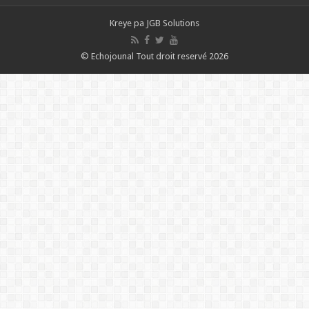
Kreye pa
JGB Solutions
© Echojounal Tout droit reservé 2026