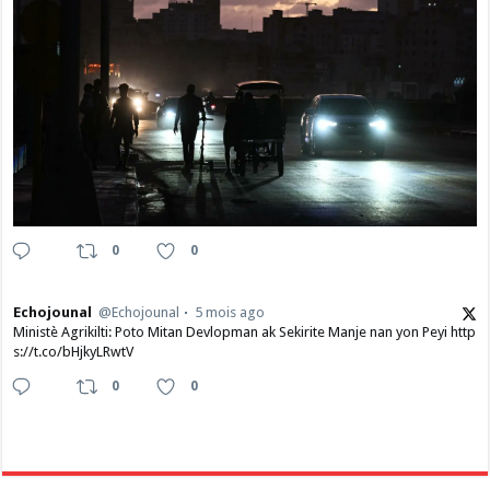
0
0
Echojounal
@Echojounal
5 mois ago
Ministè Agrikilti: Poto Mitan Devlopman ak Sekirite Manje nan yon Peyi http
s://t.co/bHjkyLRwtV
0
0