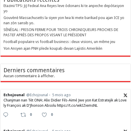
Etazini/TPS: JiJ Fedeal Ana Reyes leve òdonans ki te anpeche depòtasyon
yo
Gouvènè Massachusetts la siyen yon lwa ki mete barikad pou ajan ICE yo
nan zòn sansib yo.
SÉNÉGAL : PRISON FERME POUR TROIS CHRONIQUEURS PROCHES DE
PASTEF APRÈS DES PROPOS VISANT LE PRÉSIDENT
Football populaire vs football business : deux visions, un même jeu
Yon Ansyen ajan PNH plede koupab devan Lajistis Amerikèn
Derniers commentaires
Aucun commentaire à afficher.
Echojounal
@Echojounal
5 mois ago
Chanjman nan Tèt ONA: Alix Didier Fils-Aimé Jwe yon Kat Estratejik ak Love
ly François ak D’Jhonson Absolu https://t.co/wkIZiemsNL
0
0