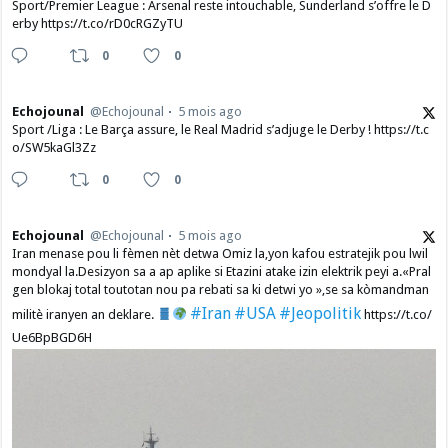
Sport/Premier League : Arsenal reste intouchable, Sunderland s’offre le D
erby https://t.co/rD0cRGZyTU
0
0
Echojounal
@Echojounal
5 mois ago
Sport /Liga : Le Barça assure, le Real Madrid s’adjuge le Derby ! https://t.c
o/SW5kaGl3Zz
0
0
Echojounal
@Echojounal
5 mois ago
Iran menase pou li fèmen nèt detwa Omiz la,yon kafou estratejik pou lwil
mondyal la.Desizyon sa a ap aplike si Etazini atake izin elektrik peyi a.​«Pral
gen blokaj total toutotan nou pa rebati sa ki detwi yo »,se sa kòmandman
#Iran
#USA
#Jeopolitik
militè iranyen an deklare.
https://t.co/
Ue6BpBGD6H