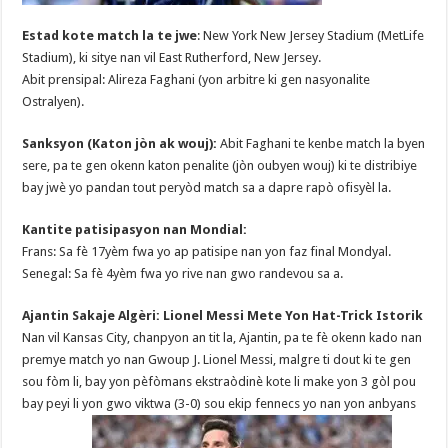
Estad kote match la te jwe
: New York New Jersey Stadium (MetLife
Stadium), ki sitye nan vil East Rutherford, New Jersey.
Abit prensipal: Alireza Faghani (yon arbitre ki gen nasyonalite
Ostralyen).
Sanksyon (Katon jòn ak wouj):
Abit Faghani te kenbe match la byen
sere, pa te gen okenn katon penalite (jòn oubyen wouj) ki te distribiye
bay jwè yo pandan tout peryòd match sa a dapre rapò ofisyèl la.
Kantite patisipasyon nan Mondial:
Frans: Sa fè 17yèm fwa yo ap patisipe nan yon faz final Mondyal.
Senegal: Sa fè 4yèm fwa yo rive nan gwo randevou sa a.
Ajantin Sakaje Algèri: Lionel Messi Mete Yon Hat-Trick Istorik
Nan vil Kansas City, chanpyon an tit la, Ajantin, pa te fè okenn kado nan
premye match yo nan Gwoup J. Lionel Messi, malgre ti dout ki te gen
sou fòm li, bay yon pèfòmans ekstraòdinè kote li make yon 3 gòl pou
bay peyi li yon gwo viktwa (3-0) sou ekip fennecs yo nan yon anbyans