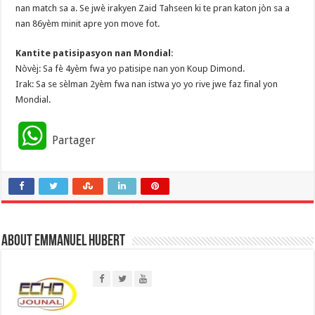
nan match sa a. Se jwè irakyen Zaid Tahseen ki te pran katon jòn sa a
nan 86yèm minit apre yon move fot.
Kantite patisipasyon nan Mondial
:
Nòvèj: Sa fè 4yèm fwa yo patisipe nan yon Koup Dimond.
Irak: Sa se sèlman 2yèm fwa nan istwa yo yo rive jwe faz final yon
Mondial.
W
Partager
h
a
t
About Emmanuel Hubert
s
A
p