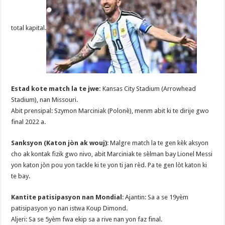
total kapital.
Estad kote match la te jwe:
Kansas City Stadium (Arrowhead
Stadium), nan Missouri.
Abit prensipal: Szymon Marciniak (Polonè), menm abit ki te dirije gwo
final 2022 a.
Sanksyon (Katon jòn ak wouj)
: Malgre match la te gen kèk aksyon
cho ak kontak fizik gwo nivo, abit Marciniak te sèlman bay Lionel Messi
yon katon jòn pou yon tackle ki te yon ti jan rèd. Pa te gen lòt katon ki
te bay.
Kantite patisipasyon nan Mondial
: Ajantin: Sa a se 19yèm
patisipasyon yo nan istwa Koup Dimond.
Aljeri: Sa se 5yèm fwa ekip sa a rive nan yon faz final.