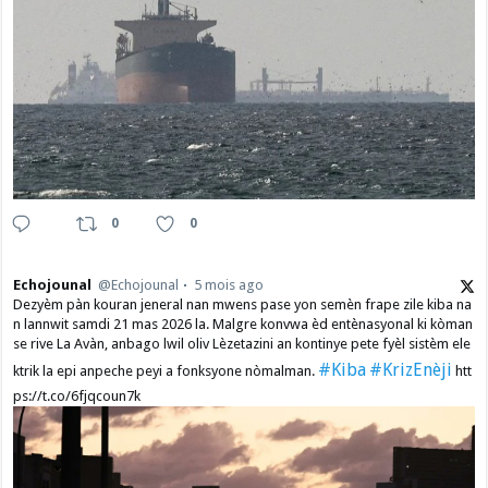
0
0
Echojounal
@Echojounal
5 mois ago
Dezyèm pàn kouran jeneral nan mwens pase yon semèn frape zile kiba na
n lannwit samdi 21 mas 2026 la. Malgre konvwa èd entènasyonal ki kòman
se rive La Avàn, anbago lwil oliv Lèzetazini an kontinye pete fyèl sistèm ele
#Kiba
#KrizEnèji
ktrik la epi anpeche peyi a fonksyone nòmalman.
htt
ps://t.co/6fjqcoun7k