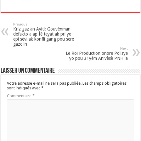
p
Previous
Kriz gaz an Ayiti: Gouvènman
defakto a ap fè teyat ak pri yo
epi sèvi ak konfli gang pou sere
gazolin
Next
Le Roi Production onore Polisye
yo pou 31yèm Anivèsè PNH la
Laisser un commentaire
Votre adresse e-mail ne sera pas publiée.
Les champs obligatoires
sont indiqués avec
*
Commentaire
*