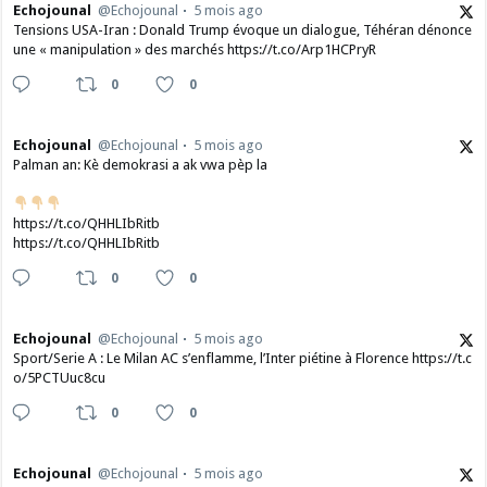
Echojounal
@Echojounal
5 mois ago
Tensions USA-Iran : Donald Trump évoque un dialogue, Téhéran dénonce
une « manipulation » des marchés https://t.co/Arp1HCPryR
0
0
Echojounal
@Echojounal
5 mois ago
Palman an: Kè demokrasi a ak vwa pèp la
https://t.co/QHHLIbRitb
https://t.co/QHHLIbRitb
0
0
Echojounal
@Echojounal
5 mois ago
Sport/Serie A : Le Milan AC s’enflamme, l’Inter piétine à Florence https://t.c
o/5PCTUuc8cu
0
0
Echojounal
@Echojounal
5 mois ago