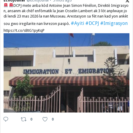
Echojounal
@Echojounal
5 mois ago
DCPJ mete anba kòd Antoine Jean Simon Fénélon, Direktè Imigrasyo
n, ansanm ak chèf enfòmatik la Jean Osselin Lambert ak 3 lòt anplwaye jo
di lendi 23 mas 2026 la nan Musseau. Arestasyon sa fèt nan kad yon ankèt
#Ayiti
#DCPJ
#Imigrasyon
sou gwo iregilarite nan livrezon paspò.
https://t.co/sBtG1pyKqP
0
0