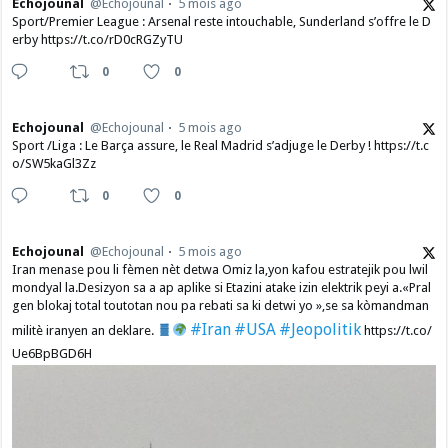
Echojounal
@Echojounal
5 mois ago
Sport/Premier League : Arsenal reste intouchable, Sunderland s’offre le D
erby https://t.co/rD0cRGZyTU
0
0
Echojounal
@Echojounal
5 mois ago
Sport /Liga : Le Barça assure, le Real Madrid s’adjuge le Derby ! https://t.c
o/SW5kaGl3Zz
0
0
Echojounal
@Echojounal
5 mois ago
Iran menase pou li fèmen nèt detwa Omiz la,yon kafou estratejik pou lwil
mondyal la.Desizyon sa a ap aplike si Etazini atake izin elektrik peyi a.​«Pral
gen blokaj total toutotan nou pa rebati sa ki detwi yo »,se sa kòmandman
#Iran
#USA
#Jeopolitik
militè iranyen an deklare.
https://t.co/
Ue6BpBGD6H