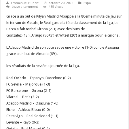
Emmanuel Hubert
octobre 20, 2025
Espò
Leave a comment
455 Views
Grace à un but de Kilyan Madrid Mbappé à la 80éme minute de Jeu sur
le terrain de Getafe, le Real garde la tête du classement de la liga, Le
Barca a fait tonbé Girona (2-1) avec des buts de
Gonzalez (13′), Araujo (90+3′) et Witsel (20′) a marqué pour le Girona.
L’Atletico Madrid de son côté sauve une victoire (1-0) contre Asasuna
grace a un but de Almada (69′).
les résultats de la nevième journée de la liga.
Real Oviedo – Espanyol Barcelone (0-2)
FC Seville – Majorque (1-3)
FC Barcelone – Girona (2-1)
Vilareal – Betis (2-2)
Atletico Madrid – Osasuna (1-0)
Elche – Athletic Bibao (0-0)
Celta vigo – Real Sociedad (1-1)
Levante – Rayo (0-3)
Getafe – Real Madrid (0-1)