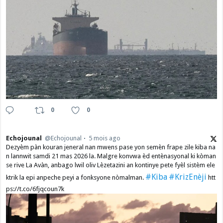
0
0
Echojounal
@Echojounal
5 mois ago
Dezyèm pàn kouran jeneral nan mwens pase yon semèn frape zile kiba na
n lannwit samdi 21 mas 2026 la. Malgre konvwa èd entènasyonal ki kòman
se rive La Avàn, anbago lwil oliv Lèzetazini an kontinye pete fyèl sistèm ele
#Kiba
#KrizEnèji
ktrik la epi anpeche peyi a fonksyone nòmalman.
htt
ps://t.co/6fjqcoun7k