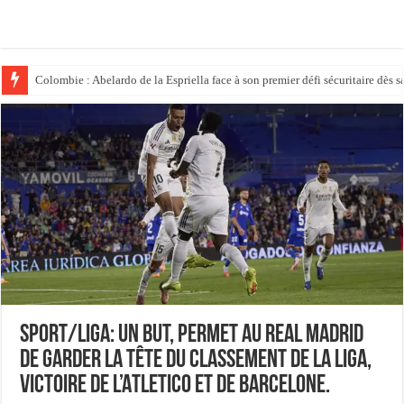
Colombie : Abelardo de la Espriella face à son premier défi sécuritaire dès s
Politique : Donald Trump place son ex-avocat au sommet du système judici
Sport/Liga: Un but, permet au Real Madrid
de garder la tête du classement de la liga,
victoire de L’Atletico et de Barcelone.