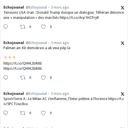
Echojounal
@Echojounal
5 mois ago
Tensions USA-Iran : Donald Trump évoque un dialogue, Téhéran dénonce
une « manipulation » des marchés https://t.co/Arp1HCPryR
0
0
Echojounal
@Echojounal
5 mois ago
Palman an: Kè demokrasi a ak vwa pèp la
https://t.co/QHHLIbRitb
https://t.co/QHHLIbRitb
0
0
Echojounal
@Echojounal
5 mois ago
Sport/Serie A : Le Milan AC s’enflamme, l’Inter piétine à Florence https://t.c
o/5PCTUuc8cu
0
0