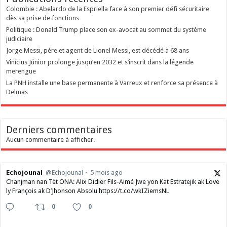
Colombie : Abelardo de la Espriella face à son premier défi sécuritaire
dès sa prise de fonctions
Politique : Donald Trump place son ex-avocat au sommet du système
judiciaire
Jorge Messi, père et agent de Lionel Messi, est décédé à 68 ans
Vinícius Júnior prolonge jusqu’en 2032 et s’inscrit dans la légende
merengue
La PNH installe une base permanente à Varreux et renforce sa présence à
Delmas
Derniers commentaires
Aucun commentaire à afficher.
Echojounal
@Echojounal
5 mois ago
Chanjman nan Tèt ONA: Alix Didier Fils-Aimé Jwe yon Kat Estratejik ak Love
ly François ak D’Jhonson Absolu https://t.co/wkIZiemsNL
0
0