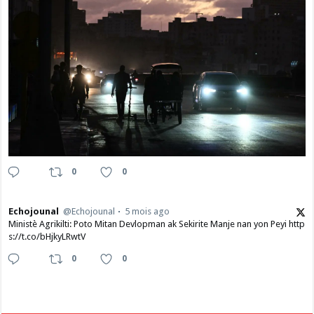
0
0
Echojounal
@Echojounal
5 mois ago
Ministè Agrikilti: Poto Mitan Devlopman ak Sekirite Manje nan yon Peyi http
s://t.co/bHjkyLRwtV
0
0