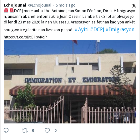
Echojounal
@Echojounal
5 mois ago
DCPJ mete anba kòd Antoine Jean Simon Fénélon, Direktè Imigrasyo
n, ansanm ak chèf enfòmatik la Jean Osselin Lambert ak 3 lòt anplwaye jo
di lendi 23 mas 2026 la nan Musseau. Arestasyon sa fèt nan kad yon ankèt
#Ayiti
#DCPJ
#Imigrasyon
sou gwo iregilarite nan livrezon paspò.
https://t.co/sBtG1pyKqP
0
0