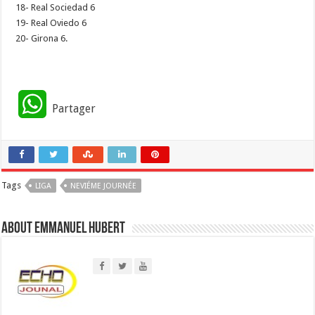
18- Real Sociedad 6
19- Real Oviedo 6
20- Girona 6.
W
Partager
h
a
Tags
LIGA
t
NEVIÉME JOURNÉE
s
About Emmanuel Hubert
A
p
p