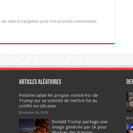
 site dans le navigateur pour mon prochain commentaire.
Articles aléatoires
De
Poutine salue les propos «sincères» de
Trump sur sa volonté de mettre fin au
conflit en Ukraine
octobre 24, 2024
a
Donald Trump partage une
image générée par IA pour
illustrer des frappes