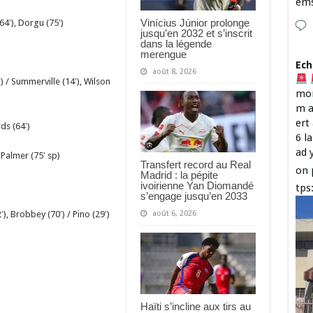
em
Vinícius Júnior prolonge
4′), Dorgu (75′)
jusqu’en 2032 et s’inscrit
dans la légende
merengue
Ech
août 8, 2026
 / Summerville (14′), Wilson
mon
m a
ert
ds (64′)
6 l
ad 
 Palmer (75′ sp)
Transfert record au Real
on 
Madrid : la pépite
ivoirienne Yan Diomandé
tps
s’engage jusqu’en 2033
août 6, 2026
), Brobbey (70′) / Pino (29′)
Haïti s’incline aux tirs au