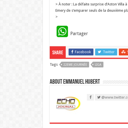
> À noter : La défaite surprise d’Aston Vill
Emery de s’emparer seuls de la deuxième pl
>
W
Partager
h
Facebook
Twitter
Share
a
Tags
22EME JOURNÉE
t
LIGA
s
About Emmanuel Hubert
A
@www.twitter.c
p
p