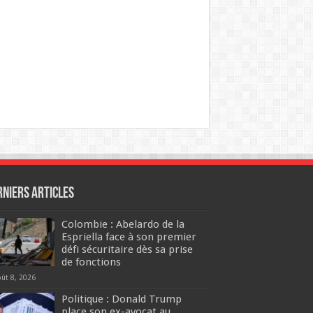
rniers articles
Colombie : Abelardo de la
Espriella face à son premier
défi sécuritaire dès sa prise
de fonctions
oût 8, 2026
Politique : Donald Trump
place son ex-avocat au