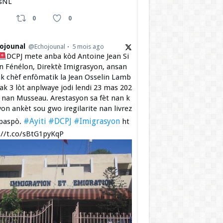
sNL
0
0
ojounal
@Echojounal
5 mois ago
DCPJ mete anba kòd Antoine Jean Si
 Fénélon, Direktè Imigrasyon, ansan
k chèf enfòmatik la Jean Osselin Lamb
 ak 3 lòt anplwaye jodi lendi 23 mas 202
a nan Musseau. Arestasyon sa fèt nan k
yon ankèt sou gwo iregilarite nan livrez
#Ayiti
#DCPJ
#Imigrasyon
paspò.
ht
://t.co/sBtG1pyKqP