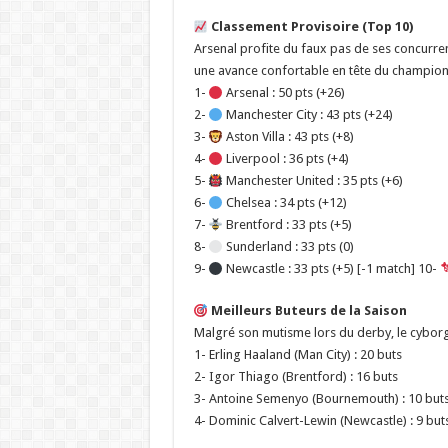
Classement Provisoire (Top 10)
Arsenal profite du faux pas de ses concurre
une avance confortable en tête du champion
1-
Arsenal : 50 pts (+26)
2-
Manchester City : 43 pts (+24)
3-
Aston Villa : 43 pts (+8)
4-
Liverpool : 36 pts (+4)
5-
Manchester United : 35 pts (+6)
6-
Chelsea : 34 pts (+12)
7-
Brentford : 33 pts (+5)
8-
Sunderland : 33 pts (0)
9-
Newcastle : 33 pts (+5) [-1 match] 10-
Meilleurs Buteurs de la Saison
Malgré son mutisme lors du derby, le cybor
1- Erling Haaland (Man City) : 20 buts
2- Igor Thiago (Brentford) : 16 buts
3- Antoine Semenyo (Bournemouth) : 10 but
4- Dominic Calvert-Lewin (Newcastle) : 9 but