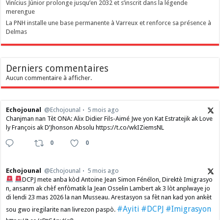
Vinícius Júnior prolonge jusqu’en 2032 et s’inscrit dans la légende
merengue
La PNH installe une base permanente à Varreux et renforce sa présence à
Delmas
Derniers commentaires
Aucun commentaire à afficher.
Echojounal
@Echojounal
5 mois ago
Chanjman nan Tèt ONA: Alix Didier Fils-Aimé Jwe yon Kat Estratejik ak Love
ly François ak D’Jhonson Absolu https://t.co/wkIZiemsNL
0
0
Echojounal
@Echojounal
5 mois ago
DCPJ mete anba kòd Antoine Jean Simon Fénélon, Direktè Imigrasyo
n, ansanm ak chèf enfòmatik la Jean Osselin Lambert ak 3 lòt anplwaye jo
di lendi 23 mas 2026 la nan Musseau. Arestasyon sa fèt nan kad yon ankèt
#Ayiti
#DCPJ
#Imigrasyon
sou gwo iregilarite nan livrezon paspò.