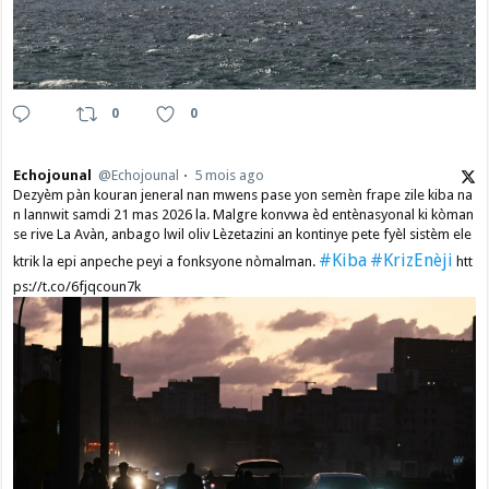
0
0
Echojounal
@Echojounal
5 mois ago
Dezyèm pàn kouran jeneral nan mwens pase yon semèn frape zile kiba na
n lannwit samdi 21 mas 2026 la. Malgre konvwa èd entènasyonal ki kòman
se rive La Avàn, anbago lwil oliv Lèzetazini an kontinye pete fyèl sistèm ele
#Kiba
#KrizEnèji
ktrik la epi anpeche peyi a fonksyone nòmalman.
htt
ps://t.co/6fjqcoun7k