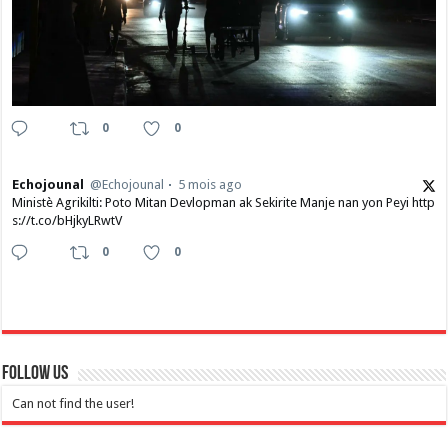
0
0
Echojounal
@Echojounal
5 mois ago
Ministè Agrikilti: Poto Mitan Devlopman ak Sekirite Manje nan yon Peyi http
s://t.co/bHjkyLRwtV
0
0
Follow Us
Can not find the user!