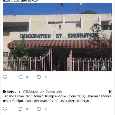
https://t.co/sBtG1pyKqP
0
0
Echojounal
@Echojounal
5 mois ago
Tensions USA-Iran : Donald Trump évoque un dialogue, Téhéran dénonce
une « manipulation » des marchés https://t.co/Arp1HCPryR
0
0