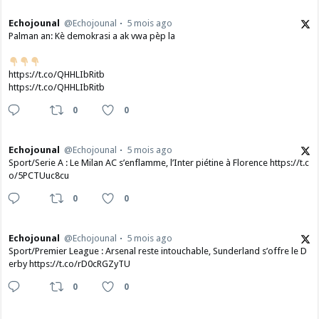
Echojounal
@Echojounal
5 mois ago
Palman an: Kè demokrasi a ak vwa pèp la
https://t.co/QHHLIbRitb
https://t.co/QHHLIbRitb
0
0
Echojounal
@Echojounal
5 mois ago
Sport/Serie A : Le Milan AC s’enflamme, l’Inter piétine à Florence https://t.c
o/5PCTUuc8cu
0
0
Echojounal
@Echojounal
5 mois ago
Sport/Premier League : Arsenal reste intouchable, Sunderland s’offre le D
erby https://t.co/rD0cRGZyTU
0
0