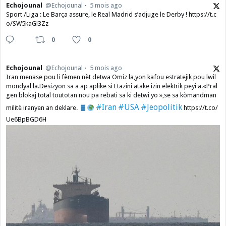
Echojounal
@Echojounal
5 mois ago
Sport /Liga : Le Barça assure, le Real Madrid s’adjuge le Derby ! https://t.c
o/SW5kaGl3Zz
0
0
Echojounal
@Echojounal
5 mois ago
Iran menase pou li fèmen nèt detwa Omiz la,yon kafou estratejik pou lwil
mondyal la.Desizyon sa a ap aplike si Etazini atake izin elektrik peyi a.​«Pral
gen blokaj total toutotan nou pa rebati sa ki detwi yo »,se sa kòmandman
#Iran
#USA
#Jeopolitik
militè iranyen an deklare.
https://t.co/
Ue6BpBGD6H