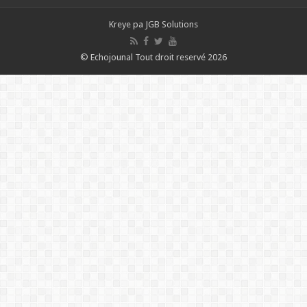
Kreye pa
JGB Solutions
© Echojounal Tout droit reservé 2026