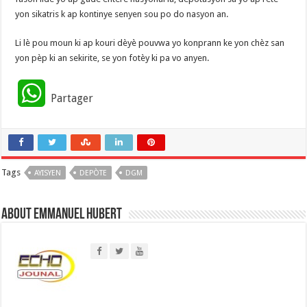
yon sikatris k ap kontinye senyen sou po do nasyon an.
Li lè pou moun ki ap kouri dèyè pouvwa yo konprann ke yon chèz san
yon pèp ki an sekirite, se yon fotèy ki pa vo anyen.
W
Partager
h
a
Tags
AYISYEN
t
DEPÒTE
DGM
s
About Emmanuel Hubert
A
p
p