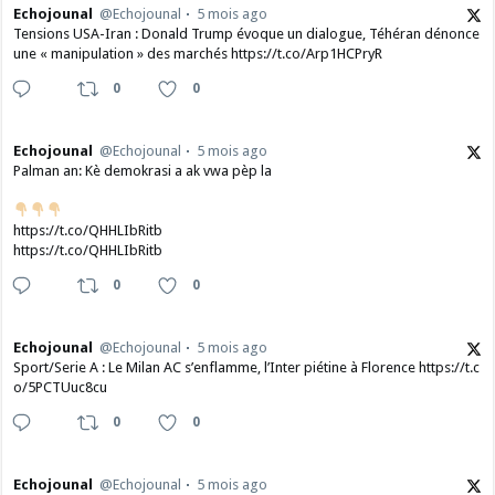
Echojounal
@Echojounal
5 mois ago
Tensions USA-Iran : Donald Trump évoque un dialogue, Téhéran dénonce
une « manipulation » des marchés https://t.co/Arp1HCPryR
0
0
Echojounal
@Echojounal
5 mois ago
Palman an: Kè demokrasi a ak vwa pèp la
https://t.co/QHHLIbRitb
https://t.co/QHHLIbRitb
0
0
Echojounal
@Echojounal
5 mois ago
Sport/Serie A : Le Milan AC s’enflamme, l’Inter piétine à Florence https://t.c
o/5PCTUuc8cu
0
0
Echojounal
@Echojounal
5 mois ago