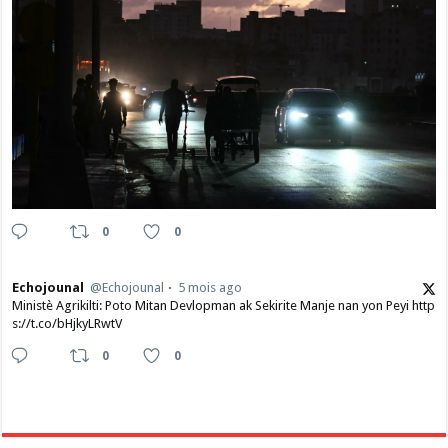
0
0
Echojounal
@Echojounal
5 mois ago
Ministè Agrikilti: Poto Mitan Devlopman ak Sekirite Manje nan yon Peyi http
s://t.co/bHjkyLRwtV
0
0