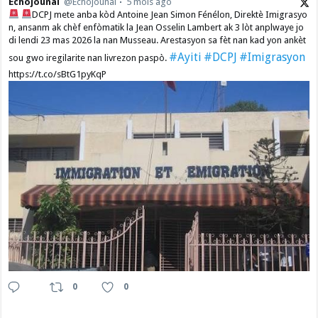
Echojounal
@Echojounal
5 mois ago
DCPJ mete anba kòd Antoine Jean Simon Fénélon, Direktè Imigrasyo
n, ansanm ak chèf enfòmatik la Jean Osselin Lambert ak 3 lòt anplwaye jo
di lendi 23 mas 2026 la nan Musseau. Arestasyon sa fèt nan kad yon ankèt
#Ayiti
#DCPJ
#Imigrasyon
sou gwo iregilarite nan livrezon paspò.
https://t.co/sBtG1pyKqP
0
0