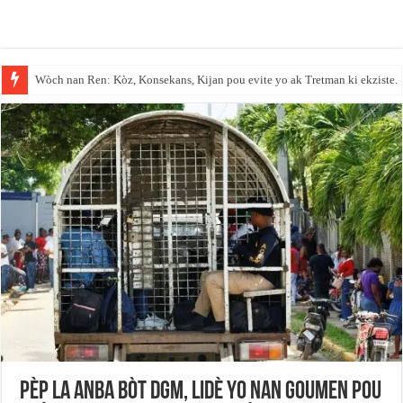
Wòch nan Ren: Kòz, Konsekans, Kijan pou evite yo ak Tretman ki ekziste.
Pèp la anba bòt DGM, lidè yo nan goumen pou