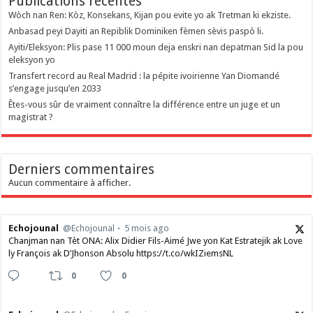
Publications recentes
Wòch nan Ren: Kòz, Konsekans, Kijan pou evite yo ak Tretman ki ekziste.
Anbasad peyi Dayiti an Repiblik Dominiken fèmen sèvis paspò li.
Ayiti/Eleksyon: Plis pase 11 000 moun deja enskri nan depatman Sid la pou
eleksyon yo
Transfert record au Real Madrid : la pépite ivoirienne Yan Diomandé
s’engage jusqu’en 2033
Êtes-vous sûr de vraiment connaître la différence entre un juge et un
magistrat ?
Derniers commentaires
Aucun commentaire à afficher.
Echojounal
@Echojounal
5 mois ago
Chanjman nan Tèt ONA: Alix Didier Fils-Aimé Jwe yon Kat Estratejik ak Love
ly François ak D’Jhonson Absolu https://t.co/wkIZiemsNL
0
0