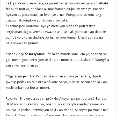
Sa ki pi blesan nan koze a, se pa sèlman jan dominiken yo ap maltrete
frè ak sè nou yo, se silans ak manfouben dirijan ayisyen yo. Pandan
Ayisyen ap pase mati nan fwontyè a, nan Pòtoprens, se kout lang,
trayizon ak konplo ki ap fèt nan biwo Leta:
* Lachas pou pouvwa: Olye yo mete yon plan ijan pou diskite
seryezman ak gouvènman vwazen an oswa akeyi moun k ap debake
yo, lidè yo pito ap dechire po figi yo pou konnen kilès k ap rete nan
palè oswa nan primati.
*
Mank diyite nasyonal
: Pèp la ap mande kote Leta ye, pandan pa
gen menm yon tant ni yon vè dlo pou moun k ap debake bò fwontyè a
san anyen nan men yo.
*
Egozism politik
: Pandan nasyon an ap nwaye nan kriz, chak ti
gwoup politik ap rale dra a bò kote pa yo, bliye ke se san pèp la k ap
koule anba kout bòt ak mepri.
Reyalite 19 fevriye a se yon prèv klè: Ayisyen pa gen defansè. Pandan
DGM ap ranpli kamyon yo, lidè nou yo ap ranpli ajanda pèsonèl yo
pou yo ka kenbe kontwòl yon peyi k ap deperi. Si anyen pa chanje nan
fason lidè yo ap gade enterè nasyonal la, depòtasyon sa yo ap rete