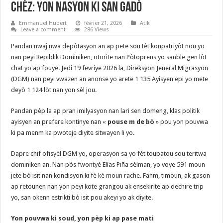
chèz: Yon nasyon ki san gadò
Emmanuel Hubert
février 21, 2026
Atik
Leave a comment
286 Views
Pandan nwaj nwa depòtasyon an ap pete sou tèt konpatriyòt nou yo
nan peyi Repiblik Dominiken, otorite nan Pòtoprens yo sanble gen lòt
chat yo ap fouye. Jedi 19 fevriye 2026 la, Direksyon Jeneral Migrasyon
(DGM) nan peyi vwazen an anonse yo arete 1 135 Ayisyen epi yo mete
deyò 1 124 lòt nan yon sèl jou.
Pandan pèp la ap pran imilyasyon nan lari sen domeng, klas politik
ayisyen an prefere kontinye nan «
pouse m de bò
» pou yon pouvwa
ki pa menm ka pwoteje diyite sitwayen li yo.
Dapre chif ofisyèl DGM yo, operasyon sa yo fèt toupatou sou teritwa
dominiken an. Nan pòs fwontyè Elías Piña sèlman, yo voye 591 moun
jete bò isit nan kondisyon ki fè kè moun rache. Fanm, timoun, ak gason
ap retounen nan yon peyi kote grangou ak ensekirite ap dechire trip
yo, san okenn estrikti bò isit pou akeyi yo ak diyite.
Yon pouvwa ki soud, yon pèp ki ap pase mati