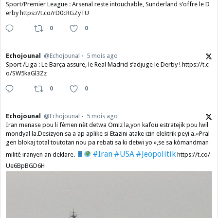
Sport/Premier League : Arsenal reste intouchable, Sunderland s’offre le D
erby https://t.co/rD0cRGZyTU
0
0
Echojounal
@Echojounal
5 mois ago
Sport /Liga : Le Barça assure, le Real Madrid s’adjuge le Derby ! https://t.c
o/SW5kaGl3Zz
0
0
Echojounal
@Echojounal
5 mois ago
Iran menase pou li fèmen nèt detwa Omiz la,yon kafou estratejik pou lwil
mondyal la.Desizyon sa a ap aplike si Etazini atake izin elektrik peyi a.​«Pral
gen blokaj total toutotan nou pa rebati sa ki detwi yo »,se sa kòmandman
#Iran
#USA
#Jeopolitik
militè iranyen an deklare.
https://t.co/
Ue6BpBGD6H