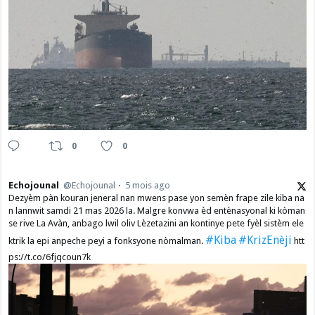
0
0
Echojounal
@Echojounal
5 mois ago
Dezyèm pàn kouran jeneral nan mwens pase yon semèn frape zile kiba na
n lannwit samdi 21 mas 2026 la. Malgre konvwa èd entènasyonal ki kòman
se rive La Avàn, anbago lwil oliv Lèzetazini an kontinye pete fyèl sistèm ele
#Kiba
#KrizEnèji
ktrik la epi anpeche peyi a fonksyone nòmalman.
htt
ps://t.co/6fjqcoun7k