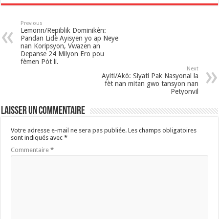
Previous
Lemonn/Repiblik Dominikèn: ​
Pandan Lidè Ayisyen yo ap Neye
nan Koripsyon, Vwazen an
Depanse 24 Milyon Ero pou
fèmen Pòt li.
Next
Ayiti/Akò: Siyati Pak Nasyonal la
fèt nan mitan gwo tansyon nan
Petyonvil
Laisser un commentaire
Votre adresse e-mail ne sera pas publiée.
Les champs obligatoires
sont indiqués avec
*
Commentaire
*