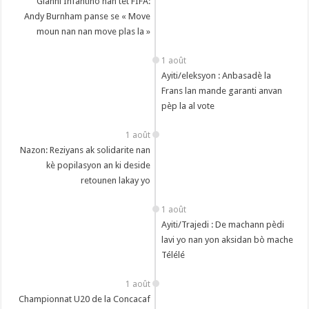
Gianni Infantino nan tèt FIFA:
Andy Burnham panse se « Move
moun nan nan move plas la »
1 août
Ayiti/eleksyon : Anbasadè la
Frans lan mande garanti anvan
pèp la al vote
1 août
Nazon: Reziyans ak solidarite nan
kè popilasyon an ki deside
retounen lakay yo
1 août
Ayiti/Trajedi : De machann pèdi
lavi yo nan yon aksidan bò mache
Télélé
1 août
Championnat U20 de la Concacaf