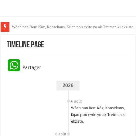
Anbasad peyi Dayiti an Repiblik Dominiken fèmen sèvis paspò li.
Timeline page
W
Partager
h
2026
a
t
6 août
Wòch nan Ren: Kòz, Konsekans,
s
Kijan pou evite yo ak Tretman ki
ekziste.
A
6 août