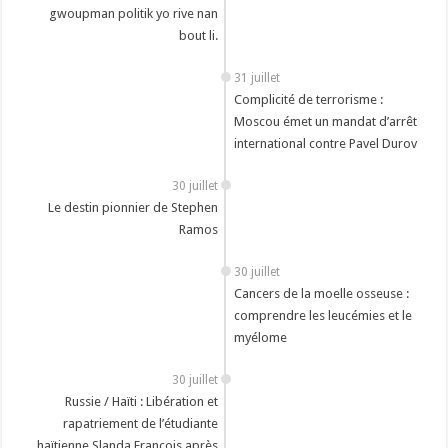
gwoupman politik yo rive nan
bout li.
31 juillet
Complicité de terrorisme :
Moscou émet un mandat d’arrêt
international contre Pavel Durov
30 juillet
Le destin pionnier de Stephen
Ramos
30 juillet
Cancers de la moelle osseuse :
comprendre les leucémies et le
myélome
30 juillet
Russie / Haïti : Libération et
rapatriement de l’étudiante
haïtienne Slanda François après