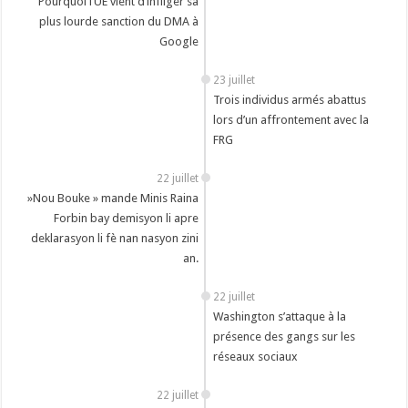
Pourquoi l’UE vient d’infliger sa
plus lourde sanction du DMA à
Google
23 juillet
Trois individus armés abattus
lors d’un affrontement avec la
FRG
22 juillet
‎ »Nou Bouke » mande Minis Raina
Forbin bay demisyon li apre
deklarasyon li fè nan nasyon zini
an.
22 juillet
Washington s’attaque à la
présence des gangs sur les
réseaux sociaux
22 juillet