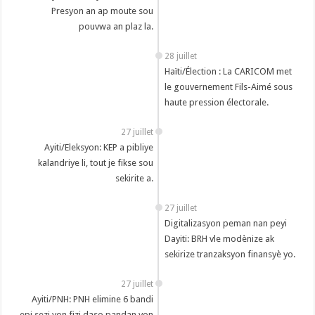
Presyon an ap moute sou
pouvwa an plaz la.
28 juillet
Haïti/Élection : La CARICOM met
le gouvernement Fils-Aimé sous
haute pression électorale.
27 juillet
Ayiti/Eleksyon: KEP a pibliye
kalandriye li, tout je fikse sou
sekirite a.
27 juillet
‎Digitalizasyon peman nan peyi
Dayiti: BRH vle modènize ak
sekirize tranzaksyon finansyè yo.
27 juillet
Ayiti/PNH: PNH elimine 6 bandi
epi sezi yon fizi daso pandan yon