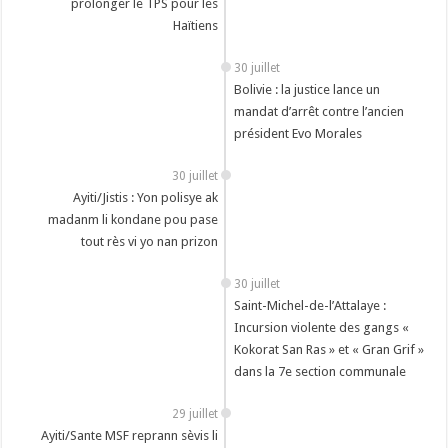
prolonger le TPS pour les
Haïtiens
30 juillet
Bolivie : la justice lance un
mandat d’arrêt contre l’ancien
président Evo Morales
30 juillet
Ayiti/Jistis : Yon polisye ak
madanm li kondane pou pase
tout rès vi yo nan prizon
30 juillet
Saint-Michel-de-l’Attalaye :
Incursion violente des gangs «
Kokorat San Ras » et « Gran Grif »
dans la 7e section communale
29 juillet
Ayiti/Sante MSF reprann sèvis li