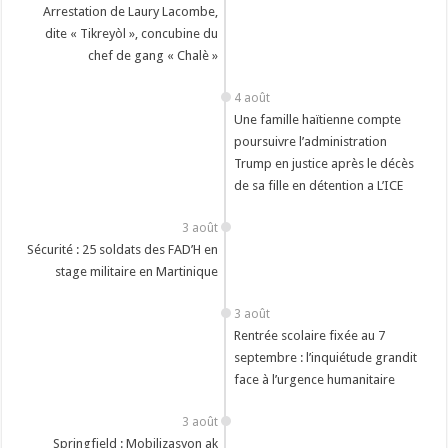
Arrestation de Laury Lacombe,
dite « Tikreyòl », concubine du
chef de gang « Chalè »
4 août
Une famille haïtienne compte
poursuivre l’administration
Trump en justice après le décès
de sa fille en détention a L’ICE
3 août
Sécurité : 25 soldats des FAD’H en
stage militaire en Martinique
3 août
Rentrée scolaire fixée au 7
septembre : l’inquiétude grandit
face à l’urgence humanitaire
3 août
Springfield : Mobilizasyon ak