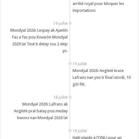
arrêté royal pour bloquer les
importations
19 juillet
Mondyal 2026: Lespay ak Ajantin
Fas a fas pou Kouwòn Mondyal
2026 la! Tout ti detay sou 2 ekip
yo.
19 juillet
Mondyal 2026: Angletè kraze
Lafrans nan yon ti final istorik, 10
gòl fèt.
18 juillet
Mondyal 2026: Lafrans ak
Angletè pral batay pou meday
bwonz nan Mondyal 2026 la!
18 juillet
Haïti plaide à l’ONU pour un