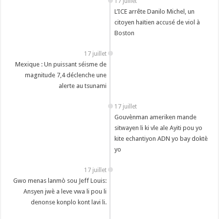
17 juillet
L’ICE arrête Danilo Michel, un
citoyen haïtien accusé de viol à
Boston
17 juillet
Mexique : Un puissant séisme de
magnitude 7,4 déclenche une
alerte au tsunami
17 juillet
Gouvènman ameriken mande
sitwayen li ki vle ale Ayiti pou yo
kite echantiyon ADN yo bay doktè
yo
17 juillet
Gwo menas lanmò sou Jeff Louis:
Ansyen jwè a leve vwa li pou li
denonse konplo kont lavi li.