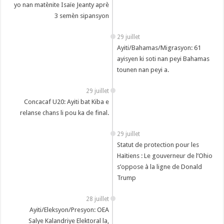
yo nan matènite Isaïe Jeanty aprè
3 semèn sipansyon
29 juillet
Ayiti/Bahamas/Migrasyon: 61
ayisyen ki soti nan peyi Bahamas
tounen nan peyi a.
29 juillet
Concacaf U20: Ayiti bat Kiba e
relanse chans li pou ka de final.
29 juillet
Statut de protection pour les
Haïtiens : Le gouverneur de l’Ohio
s’oppose à la ligne de Donald
Trump
28 juillet
Ayiti/Eleksyon/Presyon: OEA
Salye Kalandriye Elektoral la,