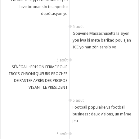
leve òdonans ki te anpeche
depòtasyon yo
5 août
Gouvènè Massachusetts la siyen
yon lwa ki mete barikad pou ajan
ICE yo nan zòn sansib yo.
5 août
SÉNÉGAL : PRISON FERME POUR
TROIS CHRONIQUEURS PROCHES
DE PASTEF APRÈS DES PROPOS
VISANT LE PRÉSIDENT
5 août
Football populaire vs football
business : deux visions, un même
jeu
5 août