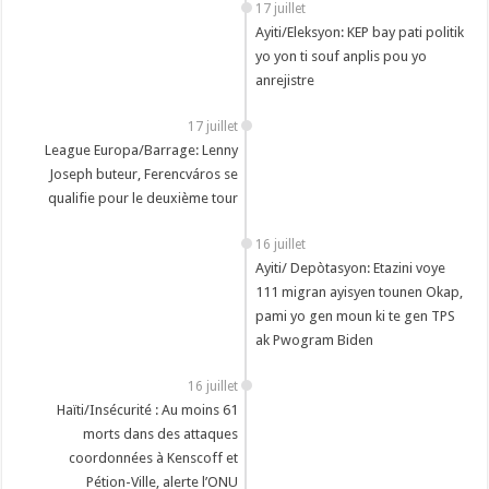
17 juillet
Ayiti/Eleksyon: KEP bay pati politik
yo yon ti souf anplis pou yo
anrejistre
17 juillet
League Europa/Barrage: Lenny
Joseph buteur, Ferencváros se
qualifie pour le deuxième tour
16 juillet
Ayiti/ Depòtasyon: Etazini voye
111 migran ayisyen tounen Okap,
pami yo gen moun ki te gen TPS
ak Pwogram Biden
16 juillet
Haïti/Insécurité : Au moins 61
morts dans des attaques
coordonnées à Kenscoff et
Pétion-Ville, alerte l’ONU