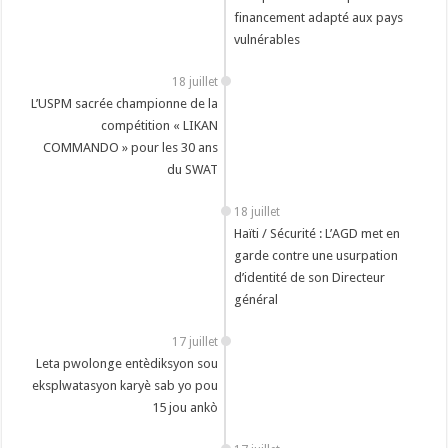
financement adapté aux pays
vulnérables
18 juillet
L’USPM sacrée championne de la
compétition « LIKAN
COMMANDO » pour les 30 ans
du SWAT
18 juillet
Haïti / Sécurité : L’AGD met en
garde contre une usurpation
d’identité de son Directeur
général
17 juillet
Leta pwolonge entèdiksyon sou
eksplwatasyon karyè sab yo pou
15 jou ankò