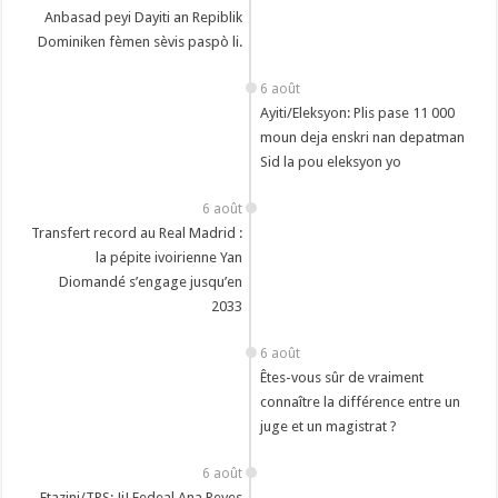
p
Anbasad peyi Dayiti an Repiblik
Dominiken fèmen sèvis paspò li.
p
6 août
Ayiti/Eleksyon: Plis pase 11 000
moun deja enskri nan depatman
Sid la pou eleksyon yo
6 août
Transfert record au Real Madrid :
la pépite ivoirienne Yan
Diomandé s’engage jusqu’en
2033
6 août
Êtes-vous sûr de vraiment
connaître la différence entre un
juge et un magistrat ?
6 août
Etazini/TPS: JiJ Fedeal Ana Reyes